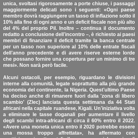
unica, svoltasi rigorosamente a porte chiuse, i passaggi
maggiormente delicati sono i seguenti: «Ogni paese
membro dovrà raggiungere un tasso di inflazione sotto il
10% alla fine di ogni anno e un deficit fiscale non più alto
del 4% del proprio Pil. Inoltre – continua il documento
redatto a conclusione dell’incontro –, è richiesto ai paesi
membri di finanziare il deficit tramite la banca centrale
per un tasso non superiore al 10% delle entrate fiscali
dell’anno precedente e di avere riserve esterne lorde
che possano fornire una copertura per un minimo di tre
mesi». Non sarà però facile.
Alcuni ostacoli, per esempio, riguardano le divisioni
interne alla comunità, legate soprattutto alla più grande
economia del continente, la Nigeria. Quest’ultimo Paese
ha deciso anche di rimanere fuori dalla 'zona di libero
scambio' (Zlec) lanciata questa settimana da 44 Stati
africani nella capitale ruandese, Kigali. Un’iniziativa volta
a eliminare le tasse doganali per aumentare il livello
degli scambi intra-africani di circa il 60% entro il 2022.
«Avere una moneta unica entro il 2020 potrebbe essere
una mossa troppo affrettata», ha affermato con