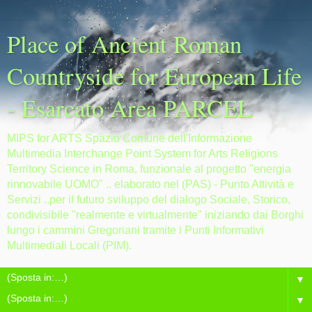
Place of Ancient Roman
Countryside for European Life
- Esarcato Area PARCEL
MIPS for ARTS Spazio Comune dell'Informazione
Multimedia Interchange Point System for Arts Religions
Territory Science in Roma, funzionale al progetto "energia
rinnovabile UOMO" .. elaborato nel (PAS) - Punto Attività e
Servizi ..per il futuro sviluppo del dialogo Sociale, Storico,
condivisibile "realmente e virtualmente" iniziando dai Borghi
lungo i cammini Gregoriani tramite i Punti Informativi
Multimediali Locali (PIM).
▼
▼