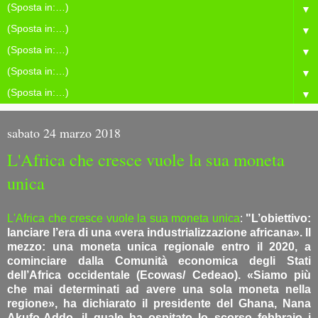
▼
▼
▼
▼
▼
sabato 24 marzo 2018
L'Africa che cresce vuole la sua moneta
unica
L'Africa che cresce vuole la sua moneta unica
:
"L’obiettivo:
lanciare l’era di una «vera industrializzazione africana». Il
mezzo: una moneta unica regionale entro il 2020, a
cominciare dalla Comunità economica degli Stati
dell’Africa occidentale (Ecowas/ Cedeao). «Siamo più
che mai determinati ad avere una sola moneta nella
regione», ha dichiarato il presidente del Ghana, Nana
Akufo-Addo, il quale ha ospitato lo scorso febbraio i