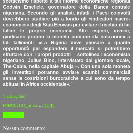
scetticismo rispetto a tali riforme economiche regionali
Godwin Emefiele, governatore della Banca centrale
nigeriana. Secondo gli analisti, infatti, i Paesi coinvolti
dovrebbero studiare più a fondo gli «indicatori macro-
economici» degli Stati Ecowas per evitare il rischio di far
fallire le proprie economie. Altri esperti, invece,
giudicano proprio la moneta comune «la soluzione» a
tali fallimenti. «La Nigeria deve pensare a quante
opportunità per espandere il mercato si potrebbero
sfruttare con i propri prodotti – sottolinea l’economista
nigeriano, Julius Bino, intervistato dal giornale locale,
The-Cable, nella capitale Abuja –. Con una sola moneta
gli investitori potranno avviare scambi commerciali
senza le costrizioni burocratiche a cui sono da tempo
abituati in Africa occidentale»."
'via Blog this'
PARCELCO_press
at
12:43
Condividi
Nessun commento: