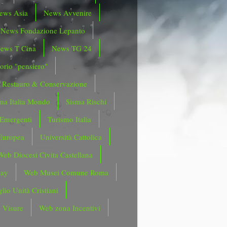
ews Asia
News Avvenire
News Fondazione Lepanto
ews T Cina
News TG 24
orio "pensiero"
Restauro & Conservazione
ma Italia Mondo
Sisma Rischi
 Emergenti
Turismo Italia
Europea
Università Cattolica
Web Diocesi Civita Castellana
day
Web Musei Comune Roma
lio Unità Cristiani
 Visure
Web zona Incentivi