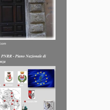
.com
PNRR - Piano Nazionale di
enza