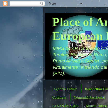
Place of A
European 
MIPS for ARTS Spazio Comu
Territory Science in Roma,
Punto Attività e Servizi ..p
virtualmente" iniziando dai
(PIM).
Agenzia Entrate
Benedettini Ca
Coldiretti
Comunità Passionisti
La SANTA SEDE
Minist. Difesa