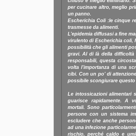
chiuso è meglio eliminarlo. S
per cucinare altro, meglio prim
un panno.
Escherichia Coli :le cinque r
trasmesse da alimenti.
L’epidemia diffusasi a fine m
virulento di Escherichia coli,
possibilità che gli alimenti p
gravi. Al di là della difficolt
responsabili, questa circost
volta l’importanza di una sc
cibi. Con un po’ di attenzion
possibile scongiurare questo 
Le intossicazioni alimentari 
guarisce rapidamente. A vo
mortali. Sono particolarmente
persone con un sistema imm
escludere che anche person
ad una infezione particolarmen
rischio, perché caldo e umid