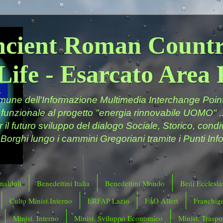
ncient Roman Countr
Life - Esarcato Are
ne dell'Informazione Multimedia Interchange Point 
 funzionale al progetto "energia rinnovabile UOMO" ..
er il futuro sviluppo del dialogo Sociale, Storico, cond
 Borghi lungo i cammini Gregoriani tramite i Punti Info
maldoli
Benedettini Italia
Benedettini Mondo
Beni Ecclesias
Culto Minist.Interno
ERFAP Lazio
FAO Allert
Franchig
Minist. Interno
Minist. Sviluppo Economico
Minist. Traspor