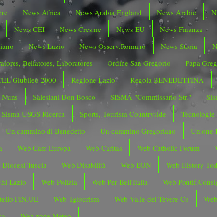
ere
News Africa
News Arabia England
News Arabic
N
News CEI
News Cresme
News EU
News Finanza
liano
News Lazio
News Osserv.Romano
News Storia
N
atores, Bellatores, Laboratores
Ordine San Gregorio
Papa Greg
CEL Giubileo 2000
Regione Lazio
Regola BENEDETTINA
o Nuns
Salesiani Don Bosco
SISMA "Commissario Str."
Sis
Sisma USGS Ricerca
Sports, Tourism Countryside
Tecnologie
Un cammino di Benedetto
Un cammino Gregoriano
Unione 
a
Web Cam Europa
Web Caritas
Web Catholic Forum
 Diocesi Tuscia
Web Disabilità
Web EON
Web History To
hi Lazio
Web Polizia
Web Per Bell'Italia
Web Pontif.Consig
tello FIN.UE
Web Tgtourism
Web Valle del Tevere Co
Web
ca
Web zone Meteo