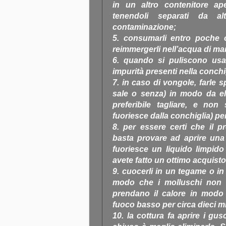
in un altro contenitore ap
tenendoli separati da alt
contaminazione;
5. consumarli entro poche 
reimmergerli nell’acqua di ma
6. quando si puliscono usar
impurità presenti nella conchi
7. in caso di vongole, farle 
sale o senza) in modo da el
preferibile tagliare, e non 
fuoriesce dalla conchiglia) per
8. per essere certi che il p
basta provare ad aprire una
fuoriesce un liquido limpido
avete fatto un ottimo acquisto
9. cuocerli in un tegame o i
modo che i molluschi non s
prendano il calore in modo 
fuoco basso per circa dieci mi
10. la cottura fa aprire i gu