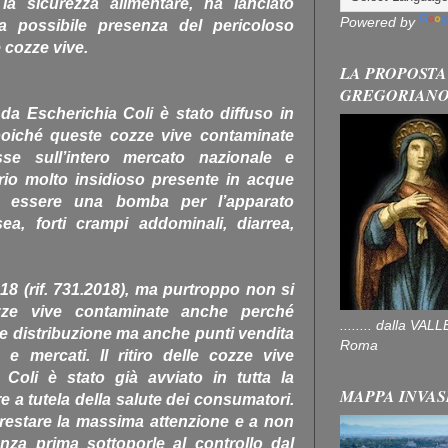
la sicurezza alimentare, ha lanciato
Powered by
la possibile presenza del pericoloso
e cozze vive.
LA PROPOSTA
GREGORIAN
da Escherichia Coli è stato diffuso in
 poiché queste cozze vive contaminate
se sull’intero mercato nazionale e
erio molto insidioso presente in acque
ò essere una bomba per l’apparato
a, forti crampi addominali, diarrea,
018 (rif. 731.2018), ma purtroppo non si
zze vive contaminate anche perché
........ dalla V
e distribuzione ma anche punti vendita
Roma
e mercati. Il ritiro delle cozze vive
Coli è stato già avviato in tutta la
MAPPA INVAS
e a tutela della salute dei consumatori.
 a prestare la massima attenzione e a non
za prima sottoporle al controllo dal