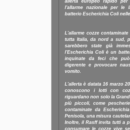
allerta europeo rapido per 
l’allarme nazionale per le 
batterio Escherichia Coli nell
L’allarme cozze contaminate 
tutta Italia, da nord a sud,
sarebbero state già immes
l’Escherichia Coli è un batt
inquinate da feci che pu
digerente e provocare nause
vomito.
L’allerta è datata 16 marzo 2
conoscono i lotti con co
riguardano non solo la Grand
più piccoli, come pescherie 
contaminate da Escherichia 
Penisola, una misura cautelar
Inoltre, il Rasff invita tutti
consumare le cozze vive sen