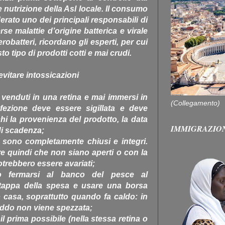
e nutrizione della Asl locale. Il consumo
erato uno dei principali responsabili di
se malattie d’origine batterica e virale
obatteri, ricordano gli esperti, per cui
tipo di prodotti cotti e mai crudi.
evitare intossicazioni
venduti in una retina e mai immersi in
(Collegamento)
nfezione deve essere sigillata e deve
chi la provenienza del prodotto, la data
IMMIGRAZIO
di scadenza;
o sono completamente chiusi e integri.
are quindi che non siano aperti o con la
otrebbero essere avariati;
o fermarsi al banco del pesce al
tappa della spesa e usare una borsa
o casa, soprattutto quando fa caldo: in
eddo non viene spezzata;
 il prima possibile (nella stessa retina o