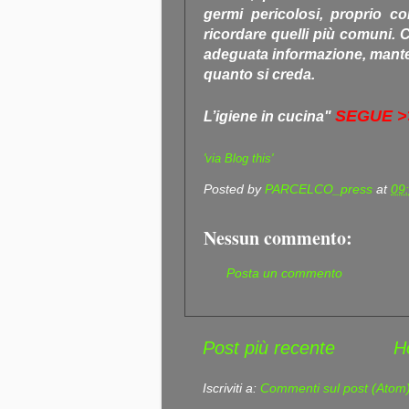
germi pericolosi, proprio co
ricordare quelli più comuni.
adeguata informazione, manten
quanto si creda.
SEGUE >
L’igiene in cucina"
'via Blog this'
Posted by
PARCELCO_press
at
09
Nessun commento:
Posta un commento
Post più recente
H
Iscriviti a:
Commenti sul post (Atom