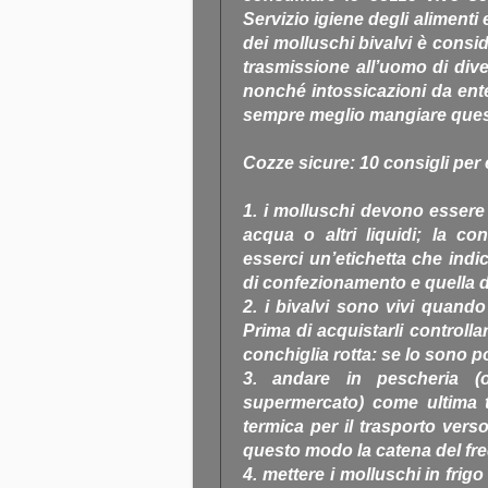
Servizio igiene degli alimenti 
dei molluschi bivalvi è consid
trasmissione all’uomo di diver
nonché intossicazioni da enter
sempre meglio mangiare questo 
Cozze sicure: 10 consigli per 
1. i molluschi devono essere 
acqua o altri liquidi; la co
esserci un’etichetta che indi
di confezionamento e quella 
2. i bivalvi sono vivi quand
Prima di acquistarli controll
conchiglia rotta: se lo sono p
3. andare in pescheria (
supermercato) come ultima 
termica per il trasporto vers
questo modo la catena del fr
4. mettere i molluschi in frigo