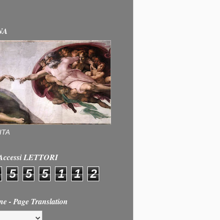
NA
ITA
e Accessi LETTORI
5
5
5
1
1
2
ne - Page Translation