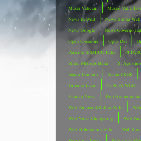
Musei Vaticani
Museo Valle Tev
News BeWeB
News Bibbia Web
News Google
News Governo Ita
Open Coesione
Opus Dei
Or
Pericolo SISMICO Italia
PJ PAR
Roma Metropolitana
S. Agostin
Sisma Tsunami
Sisma USGS
Turismo Lazio
TUSCIA WEB
Vatican News
Web Archeomatic
Web Diocesi S.Rufina Porto
Web
Web News Change.org
Web Parc
Web Protezione Civile
Web Spor
Web zona Tuscia
Web zone Afri