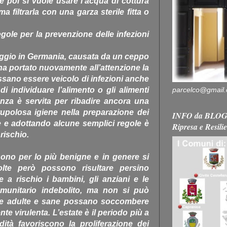
e poi si vuole usare l’acqua di cottura
a filtrarla con una garza sterile fitta o
egole per la prevenzione delle infezioni
aggio in Germania, causata da un ceppo
 ha portato nuovamente all’attenzione la
ossano essere veicolo di infezioni anche
parcelco@gmail
à di individuare l’alimento o gli alimenti
anza è servita per ribadire ancora una
rupolosa igiene nella preparazione dei
INFO da BLOG 
e e adottando alcune semplici regole è
Ripresa e Resili
rischio.
sono per lo più benigne e in genere si
lte però possono risultare persino
 a rischio i bambini, gli anziani e le
unitario indebolito, ma non si può
e adulte e sane possano soccombere
te virulenta. L’estate è il periodo più a
ità favoriscono la proliferazione dei