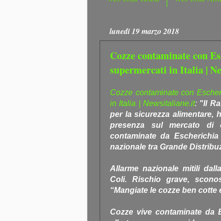
lunedì 19 marzo 2018
Cozze contaminate con Esc
supermercati in Italia | Ne
Cozze contaminate con Escheric
in Italia | Newsitaliane.it
:
"Il Ra
per la sicurezza alimentare, ha
presenza sul mercato di 
contaminate da Escherichia C
nazionale tra Grande Distribu
Allarme nazionale mitili da
Coli. Rischio grave, sconosci
“Mangiate le cozze ben cotte 
Cozze vive contaminate da Esc