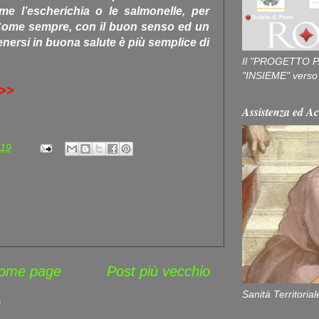
me l’escherichia o le salmonelle, per
 Come sempre, con il buon senso ed un
ersi in buona salute è più semplice di
Il "PROGETTO P
"INSIEME" verso u
>>
Assistenza ed Ac
:19
ome page
Post più vecchio
Sanità Territorial
)