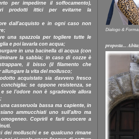
erto per impedirne il soffocamento),
ri prodotti ittici per evitarne la
ore dall’acquisto e in ogni caso non
Dialogo & Forma
re;
e una spazzola per togliere tutte le
glia e poi lavarla con acqua;
proposta... Ab
spurgare in una bacinella di acqua (con
iminare la sabbia; in caso di cozze è
strappare, il bisso (il filamento che
 allungare la vita del mollusco;
rodotto acquistato sia davvero fresco
 conchiglia: se oppone resistenza, se
 e se l’odore non è sgradevole allora
;
n una casseruola bassa ma capiente, in
iano ammucchiati uno sull’altro ma
omogeneo. Coprirli e farli cuocere a
nuti.
sci dei molluschi e se qualcuno rimane