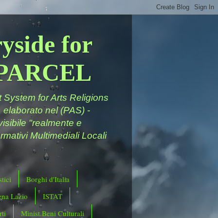
yside for
a PARCEL
System for Arts Religions
 elaborato nel (PAS) -
ivisibile "realmente e
rmativi Multimediali Locali
tici
Borghi d'Italia
ena Lazio
ISTAT
ti
Minist.Beni Culturali