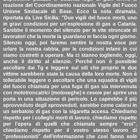
reazione del Coordinamento nazionale Vigile del Fuoco
Unione Sindacale di Base. Ecco la nota diramata,
riportata da Live Sicilia: "Due vigili del fuoco morti, uno
in gravi condizioni per un’esplosione di gas a Catania.
Sarebbe il momento del silenzio per le vite stroncate di
lavoratori che la morte la guardano in faccia ogni giorno.
Silenzio oggi, poi faremo sentire la nostra voce per
urlare la nostra rabbia, per le condizioni infami in cui
siamo costretti a operare. Ma ci stanno togliendo, oggi,
anche il diritto al silenzio. Perché non è possibile
ascoltare dai Tg e leggere sui siti che proprio le due
vittime sarebbero state la causa della loro morte. Non è
tollerabile leggere o ascoltare che una squadra di vigili
del fuoco chiamata per una fuga di gas sia intervenuta
con mototroncatrici (motoseghe) e cesoie per aprire una
porta in una situazione di pericolo. Lo capirebbe il più
sprovveduto degli sprovveduti, sarebbe come calarsi in
un serbatoio di gas con la sigaretta accesa. Chiediamo
rispetto per i colleghi morti di lavoro, chiediamo rispetto
per l’opera di quelli che chiamate sempre “eroi”,
chiediamo rispetto per il vostro stesso lavoro di
“professionisti” dell’informazione che così fanno solo