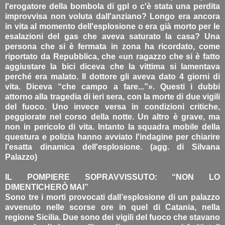
l'erogatore della bombola di gpl o c'è stata una perdita
improvvisa non voluta dall'anziano? Longo era ancora
in vita al momento dell'esplosione o era già morto per le
esalazioni del gas che aveva saturato la casa? Una
persona che si è fermata in zona ha ricordato, come
riportato da Repubblica, che «un ragazzo che si è fatto
aggiustare la bici diceva che la vittima si lamentava
perché era malato. Il dottore gli aveva dato 4 giorni di
vita. Diceva “che campo a fare...”». Questi i dubbi
attorno alla tragedia di ieri sera, con la morte di due vigili
del fuoco. Uno invece versa in condizioni critiche,
peggiorate nel corso della notte. Un altro è grave, ma
non in pericolo di vita. Intanto la squadra mobile della
questura e polizia hanno avviato l'indagine per chiarire
l'esatta dinamica dell'esplosione. (agg. di Silvana
Palazzo)
IL POMPIERE SOPRAVVISSUTO: “NON LO
DIMENTICHERÒ MAI”
Sono tre i morti provocati dall’esplosione di un palazzo
avvenuto nelle scorse ore in quel di Catania, nella
regione Sicilia. Due sono dei vigili del fuoco che stavano