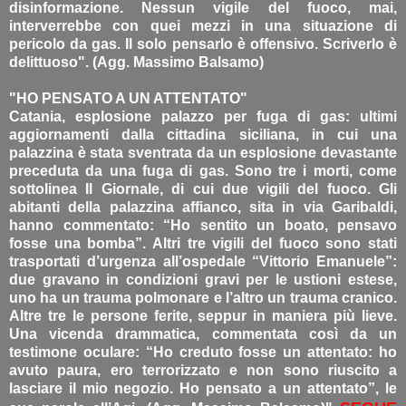
disinformazione. Nessun vigile del fuoco, mai,
interverrebbe con quei mezzi in una situazione di
pericolo da gas. Il solo pensarlo è offensivo. Scriverlo è
delittuoso". (Agg. Massimo Balsamo)
"HO PENSATO A UN ATTENTATO"
Catania, esplosione palazzo per fuga di gas: ultimi
aggiornamenti dalla cittadina siciliana, in cui una
palazzina è stata sventrata da un esplosione devastante
preceduta da una fuga di gas. Sono tre i morti, come
sottolinea Il Giornale, di cui due vigili del fuoco. Gli
abitanti della palazzina affianco, sita in via Garibaldi,
hanno commentato: “Ho sentito un boato, pensavo
fosse una bomba”. Altri tre vigili del fuoco sono stati
trasportati d’urgenza all’ospedale “Vittorio Emanuele”:
due gravano in condizioni gravi per le ustioni estese,
uno ha un trauma polmonare e l’altro un trauma cranico.
Altre tre le persone ferite, seppur in maniera più lieve.
Una vicenda drammatica, commentata così da un
testimone oculare: “Ho creduto fosse un attentato: ho
avuto paura, ero terrorizzato e non sono riuscito a
lasciare il mio negozio. Ho pensato a un attentato”, le