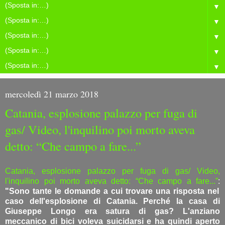
▼
▼
▼
▼
▼
mercoledì 21 marzo 2018
Catania, esplosione palazzo per fuga di
gas/ Video, l'inquilino poi morto aveva
detto: “Che campo a fare...”
Catania, esplosione palazzo per fuga di gas/ Video,
l'inquilino poi morto aveva detto: “Che campo a fare...”
:
"Sono tante le domande a cui trovare una risposta nel
caso dell'esplosione di Catania. Perché la casa di
Giuseppe Longo era satura di gas? L'anziano
meccanico di bici voleva suicidarsi e ha quindi aperto