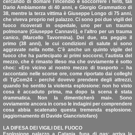
cercando di domare l’incendio e soccorrere i feriti, tali
Dario Ambiamonte di 40 anni, e Giorgio Grammatico di
38, mentre la terza vittima è Giuseppe Longo di 75 anni,
che viveva proprio nel palazzo. Ci sono poi due vigili del
fuoco ricoverati in ospedale, uno per un trauma
polmonare (Giuseppe Cannavò), e l’altro per un trauma
canico, (Marcello Tavormina). Dei due, sta peggio il
primo (38 anni), le cui condizioni di salute si sono
aggravate nella notte. C’è anche un quinto vigile del
fuoco che ha partecipato ai primi soccorsi, l’autista del
mezzo, che è rimasto illeso ma che ovviamente è sotto
choc: «Ero vicino al nostro mezzo di trasporto – ha
raccontato nelle scorse ore, come riportato dai colleghi
di TgCom24 - perché dovevo prendere degli attrezzi,
quando ho sentito la violenta esplosione: non ho visto
cosa è accaduto prima, ma dopo la scena è stata
drammatica. Non la dimenticherò mai». Sono
ovviamente ancora in corso le indagini per comprendere
cosa abbia scatenato questa tremenda esplosione.
(aggiornamento di Davide Giancristofaro)
LA DIFESA DEI VIGILI DEL FUOCO
Esplosione palazzo a Catania, fuga di gas: arriva la