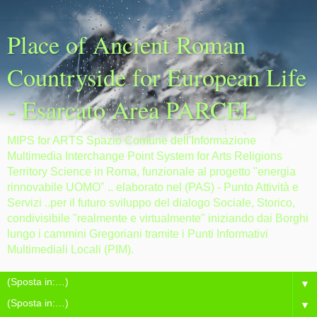
Place of Ancient Roman
Countryside for European Life
- Esarcato Area PARCEL
MIPS for ARTS Spazio Comune dell'Informazione
Multimedia Interchange Point System for Arts Religions
Territory Science in Roma, funzionale al progetto "energia
rinnovabile UOMO" .. elaborato nel (PAS) - Punto Attività e
Servizi ..per il futuro sviluppo del dialogo Sociale, Storico,
condivisibile "realmente e virtualmente" iniziando dai Borghi
lungo i cammini Gregoriani tramite i Punti Informativi
Multimediali Locali (PIM).
▼
▼