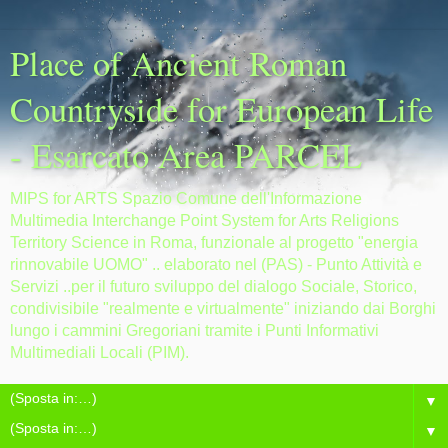
Place of Ancient Roman
Countryside for European Life
- Esarcato Area PARCEL
MIPS for ARTS Spazio Comune dell'Informazione
Multimedia Interchange Point System for Arts Religions
Territory Science in Roma, funzionale al progetto "energia
rinnovabile UOMO" .. elaborato nel (PAS) - Punto Attività e
Servizi ..per il futuro sviluppo del dialogo Sociale, Storico,
condivisibile "realmente e virtualmente" iniziando dai Borghi
lungo i cammini Gregoriani tramite i Punti Informativi
Multimediali Locali (PIM).
▼
▼