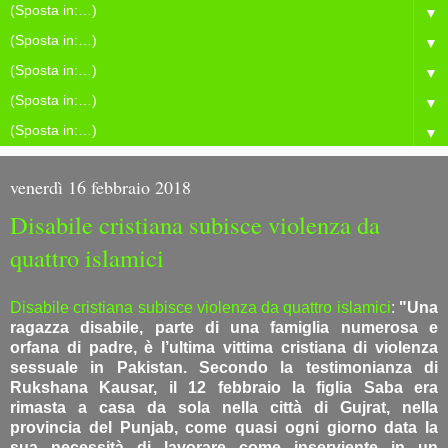
▼
▼
▼
▼
▼
venerdì 16 febbraio 2018
Disabile cristiana subisce violenza da
quattro islamici
Disabile cristiana subisce violenza da quattro islamici
:
"Una
ragazza disabile, parte di una famiglia numerosa e
orfana di padre, è l’ultima vittima cristiana di violenza
sessuale in Pakistan. Secondo la testimonianza di
Rukshana Kausar, il 12 febbraio la figlia Saba era
rimasta a casa da sola nella città di Gujrat, nella
provincia del Punjab, come quasi ogni giorno data la
sua necessità di lavorare come inserviente in un