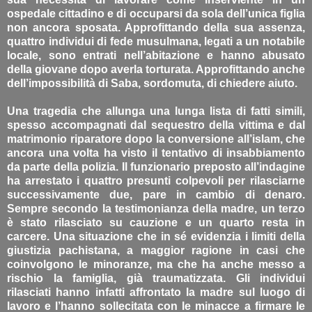
ospedale cittadino e di occuparsi da sola dell’unica figlia
non ancora sposata. Approfittando della sua assenza,
quattro individui di fede musulmana, legati a un notabile
locale, sono entrati nell’abitazione e hanno abusato
della giovane dopo averla torturata. Approfittando anche
dell’impossibilità di Saba, sordomuta, di chiedere aiuto.
Una tragedia che allunga una lunga lista di fatti simili,
spesso accompagnati dal sequestro della vittima e dal
matrimonio riparatore dopo la conversione all’islam, che
ancora una volta ha visto il tentativo di insabbiamento
da parte della polizia. Il funzionario preposto all’indagine
ha arrestato i quattro presunti colpevoli per rilasciarne
successivamente due, pare in cambio di denaro.
Sempre secondo la testimonianza della madre, un terzo
è stato rilasciato su cauzione e un quarto resta in
carcere. Una situazione che in sé evidenzia i limiti della
giustizia pachistana, a maggior ragione in casi che
coinvolgono le minoranze, ma che ha anche messo a
rischio la famiglia, già traumatizzata. Gli individui
rilasciati hanno infatti affrontato la madre sul luogo di
lavoro e l’hanno sollecitata con le minacce a firmare le