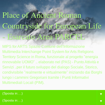
Place of Ancient Roman
Countryside for European Life
- Esarcato Area PARCEL
MIPS for ARTS Spazio Comune dell'Informazione
Multimedia Interchange Point System for Arts Religions
Territory Science in Roma, funzionale al progetto "energia
rinnovabile UOMO" .. elaborato nel (PAS) - Punto Attività e
Servizi ..per il futuro sviluppo del dialogo Sociale, Storico,
condivisibile "realmente e virtualmente" iniziando dai Borghi
lungo i cammini Gregoriani tramite i Punti Informativi
Multimediali Locali (PIM).
▼
▼