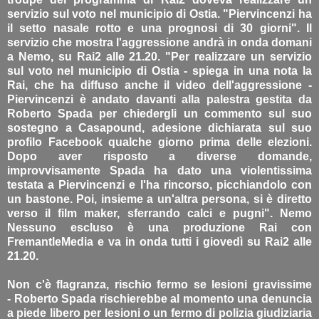
servizio sul voto nel municipio di Ostia. "Piervincenzi ha
il setto nasale rotto e una prognosi di 30 giorni". Il
servizio che mostra l'aggressione andrà in onda domani
a Nemo, su Rai2 alle 21.20. "Per realizzare un servizio
sul voto nel municipio di Ostia - spiega in una nota la
Rai, che ha diffuso anche il video dell'aggressione -
Piervincenzi è andato davanti alla palestra gestita da
Roberto Spada per chiedergli un commento sul suo
sostegno a Casapound, adesione dichiarata sul suo
profilo Facebook qualche giorno prima delle elezioni.
Dopo aver risposto a diverse domande,
improvvisamente Spada ha dato una violentissima
testata a Piervincenzi e l'ha rincorso, picchiandolo con
un bastone. Poi, insieme a un'altra persona, si è diretto
verso il film maker, sferrando calci e pugni". Nemo
Nessuno escluso è una produzione Rai con
FremantleMedia e va in onda tutti i giovedì su Rai2 alle
21.20.
Non c'è flagranza, rischio fermo se lesioni gravissime
- Roberto Spada rischierebbe al momento una denuncia
a piede libero per lesioni o un fermo di polizia giudiziaria