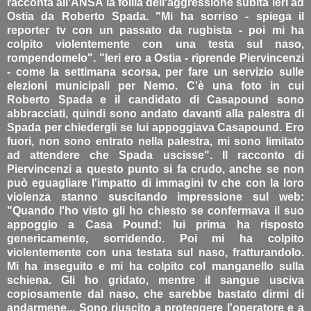
racconta all'ANSA la follia dell'aggressione subita ieri ad
Ostia da Roberto Spada. "Mi ha sorriso - spiega il
reporter tv con un passato da rugbista - poi mi ha
colpito violentemente con una testa sul naso,
rompendomelo". "Ieri ero a Ostia - riprende Piervincenzi
- come la settimana scorsa, per fare un servizio sulle
elezioni municipali per Nemo. C'è una foto in cui
Roberto Spada e il candidato di Casapound sono
abbracciati, quindi sono andato davanti alla palestra di
Spada per chiedergli se lui appoggiava Casapound. Ero
fuori, non sono entrato nella palestra, mi sono limitato
ad attendere che Spada uscisse". Il racconto di
Piervincenzi a questo punto si fa crudo, anche se non
può eguagliare l'impatto di immagini tv che con la loro
violenza stanno suscitando impressione sul web:
"Quando l'ho visto gli ho chiesto se confermava il suo
appoggio a Casa Pound: lui prima ha risposto
genericamente, sorridendo. Poi mi ha colpito
violentemente con una testata sul naso, fratturandolo.
Mi ha inseguito e mi ha colpito col manganello sulla
schiena. Gli ho gridato, mentre il sangue usciva
copiosamente dal naso, che sarebbe bastato dirmi di
andarmene... Sono riuscito a proteggere l'operatore e a