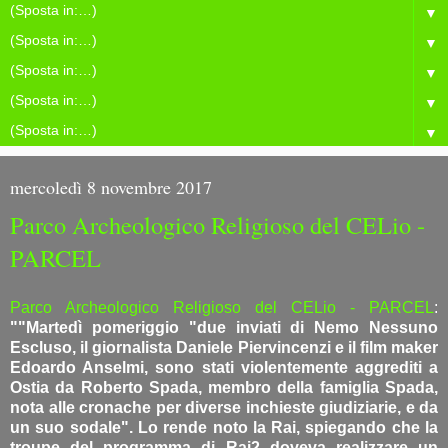
▼
▼
▼
▼
▼
mercoledì 8 novembre 2017
Parco Archeologico Religioso del CELio -
PARCEL
Parco Archeologico Religioso del CELio - PARCEL
:
""Martedì pomeriggio "due inviati di Nemo Nessuno
Escluso, il giornalista Daniele Piervincenzi e il film maker
Edoardo Anselmi, sono stati violentemente aggrediti a
Ostia da Roberto Spada, membro della famiglia Spada,
nota alle cronache per diverse inchieste giudiziarie, e da
un suo sodale". Lo rende noto la Rai, spiegando che la
troupe del programma di Rai2 doveva realizzare un