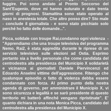
fuggire. Poi sono andato al Pronto Soccorso del
Sant'Eugenio, dove mi hanno suturato e dato trenta
giorni di prognosi. Stamattina sono stato operato al
naso in anestesia totale. Che altro posso dire? Sto male
- conclude il giornalista - e sono stato picchiato solo
perché ho fatto delle domande...".
Picca, solidale con troupe Rai,condanno ogni violenza -
"Apprendiamo che una troupe televisiva del programma
Nemo, Rai2, è stata aggredita durante le riprese di un
servizio televisivo sulle elezioni ad Ostia. Esprimo
pertanto sia a livello personale che come candidata del
centrodestra alla presidenza del Municipio X solidarietà
e vicinanza ai giornalisti Daniele Piervincenzi ed
Edoardo Anselmi vittime dell'aggressione. Ritengo che
qualunque episodio o fatto di violenza debba essere
condannato con forza. Al primo punto della nostra
agenda di governo, per amministrare il Municipio X, vi
sono sicurezza e legalità e se sarò presidente di questo
territorio mi batterò affinché vengano ripristinate". E'
quanto dichiara in una nota Monica Picca, candidato del
centrodestra alla presidenza del Municipio X.