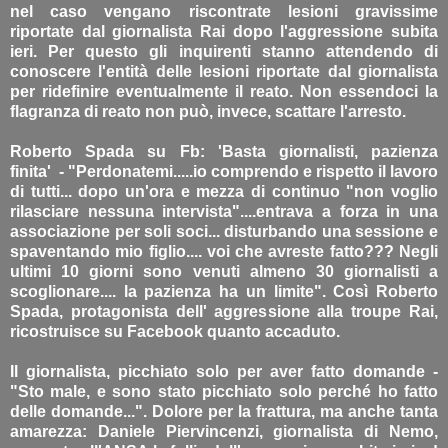
nel caso vengano riscontrate lesioni gravissime
riportate dal giornalista Rai dopo l'aggressione subita
ieri. Per questo gli inquirenti stanno attendendo di
conoscere l'entità delle lesioni riportate dal giornalista
per ridefinire eventualmente il reato. Non essendoci la
flagranza di reato non può, invece, scattare l'arresto.
Roberto Spada su Fb: 'Basta giornalisti, pazienza
finita' - "Perdonatemi.....io comprendo e rispetto il lavoro
di tutti... dopo un'ora e mezza di continuo "non voglio
rilasciare nessuna intervista"....entrava a forza in una
associazione per soli soci... disturbando una sessione e
spaventando mio figlio.... voi che avreste fatto??? Negli
ultimi 10 giorni sono venuti almeno 30 giornalisti a
scoglionare.... la pazienza ha un limite". Così Roberto
Spada, protagonista dell' aggressione alla troupe Rai,
ricostruisce su Facebook quanto accaduto.
Il giornalista, picchiato solo per aver fatto domande -
"Sto male, e sono stato picchiato solo perché ho fatto
delle domande...". Dolore per la frattura, ma anche tanta
amarezza: Daniele Piervincenzi, giornalista di Nemo,