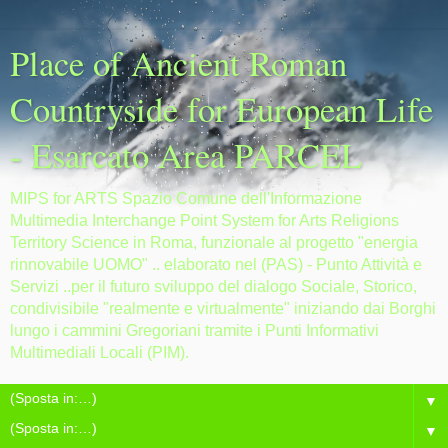
Place of Ancient Roman
Countryside for European Life
- Esarcato Area PARCEL
MIPS for ARTS Spazio Comune dell'Informazione
Multimedia Interchange Point System for Arts Religions
Territory Science in Roma, funzionale al progetto "energia
rinnovabile UOMO" .. elaborato nel (PAS) - Punto Attività e
Servizi ..per il futuro sviluppo del dialogo Sociale, Storico,
condivisibile "realmente e virtualmente" iniziando dai Borghi
lungo i cammini Gregoriani tramite i Punti Informativi
Multimediali Locali (PIM).
▼
▼