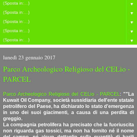
▼
▼
▼
▼
▼
lunedì 23 gennaio 2017
Parco Archeologico Religioso del CELio -
PARCEL
Parco Archeologico Religioso del CELio - PARCEL
:
""La
Kuwait Oil Company, società sussidiaria dell'ente statale
petrolifero del Paese, ha dichiarato lo stato d'emergenza
in uno dei suoi giacimenti, a causa di una perdita di
greggio.
La compagnia petrolifera ha precisato che la fuoriuscita
non riguarda gas tossici, ma non ha fornito né il nome
del campo, né alcun dettaglio sulla quantità di barili