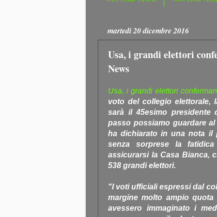
martedì 20 dicembre 2016
Usa, i grandi elettori con
News
Usa, i grandi elettori conferma
voto del collegio elettorale, 
sarà il 45esimo presidente d
passo possiamo guardare al b
ha dichiarato in una nota il
senza sorprese la fatidica
assicurarsi la Casa Bianca, c
538 grandi elettori.
"I voti ufficiali espressi dal 
margine molto ampio quota 
avessero immaginato i medi