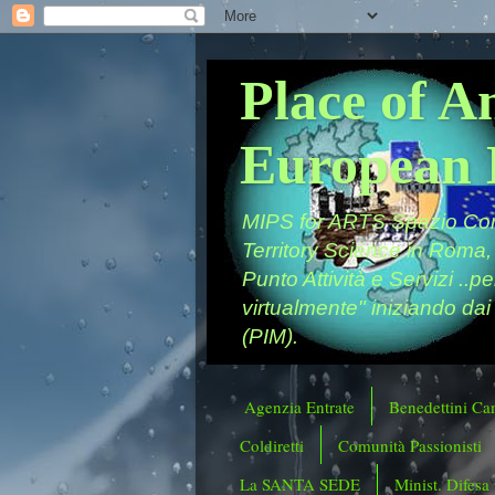
Place of A
European 
MIPS for ARTS Spazio Comu
Territory Science in Roma,
Punto Attività e Servizi ..p
virtualmente" iniziando dai
(PIM).
Agenzia Entrate
Benedettini Ca
Coldiretti
Comunità Passionisti
La SANTA SEDE
Minist. Difesa