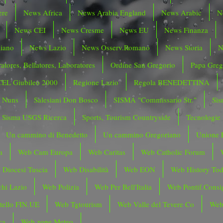
ere
News Africa
News Arabia England
News Arabic
N
News CEI
News Cresme
News EU
News Finanza
liano
News Lazio
News Osserv.Romano
News Storia
N
atores, Bellatores, Laboratores
Ordine San Gregorio
Papa Greg
CEL Giubileo 2000
Regione Lazio
Regola BENEDETTINA
o Nuns
Salesiani Don Bosco
SISMA "Commissario Str."
Sis
Sisma USGS Ricerca
Sports, Tourism Countryside
Tecnologie
Un cammino di Benedetto
Un cammino Gregoriano
Unione 
a
Web Cam Europa
Web Caritas
Web Catholic Forum
 Diocesi Tuscia
Web Disabilità
Web EON
Web History To
hi Lazio
Web Polizia
Web Per Bell'Italia
Web Pontif.Consig
tello FIN.UE
Web Tgtourism
Web Valle del Tevere Co
Web
ca
Web zone Meteo