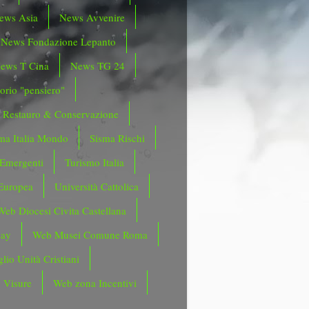
ews Asia
News Avvenire
News Fondazione Lepanto
ews T Cina
News TG 24
orio "pensiero"
Restauro & Conservazione
ma Italia Mondo
Sisma Rischi
 Emergenti
Turismo Italia
Europea
Università Cattolica
Web Diocesi Civita Castellana
day
Web Musei Comune Roma
lio Unità Cristiani
 Visure
Web zona Incentivi