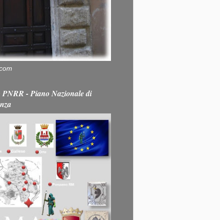
.com
PNRR - Piano Nazionale di
enza