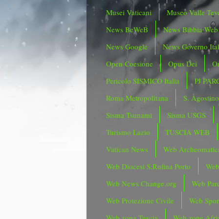
Musei Vaticani
Museo Valle Tev
News BeWeB
News Bibbia Web
News Google
News Governo Ita
Open Coesione
Opus Dei
Or
Pericolo SISMICO Italia
PJ PAR
Roma Metropolitana
S. Agostin
Sisma Tsunami
Sisma USGS
Turismo Lazio
TUSCIA WEB
Vatican News
Web Archeomatic
Web Diocesi S.Rufina Porto
Web
Web News Change.org
Web Parc
Web Protezione Civile
Web Spor
Web zona Tuscia
Web zone Afri