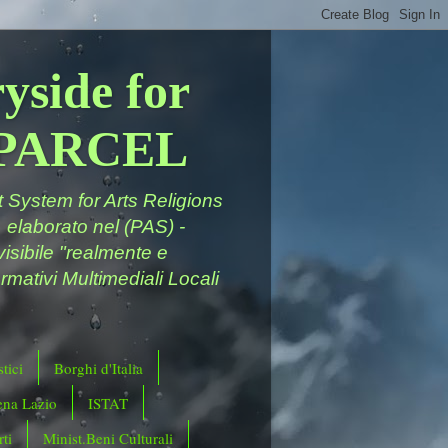
yside for
a PARCEL
System for Arts Religions
 elaborato nel (PAS) -
ivisibile "realmente e
rmativi Multimediali Locali
tici
Borghi d'Italia
ena Lazio
ISTAT
ti
Minist.Beni Culturali