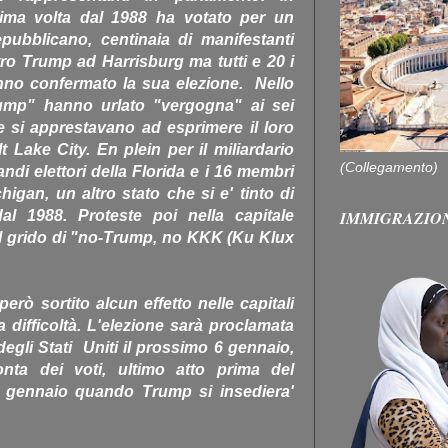
rima volta dal 1988 ha votato per un
pubblicano, centinaia di manifestanti
tro Trump ad Harrisburg ma tutti e 20 i
anno confermato la sua elezione. Nello
rump" hanno urlato "vergogna" ai sei
he si apprestavano ad esprimere il loro
 Lake City. En plein per il miliardario
(Collegamento)
ndi elettori della Florida e i 16 membri
chigan, un altro stato che si e' tinto di
IMMIGRAZIO
al 1988. Proteste poi nella capitale
l grido di "no-Trump, no KKK (Ku Klux
rò sortito alcun effetto nelle capitali
a difficoltà. L'elezione sarà proclamata
egli Stati Uniti il prossimo 6 gennaio,
nta dei voti, ultimo atto prima del
 gennaio quando Trump si insediera'