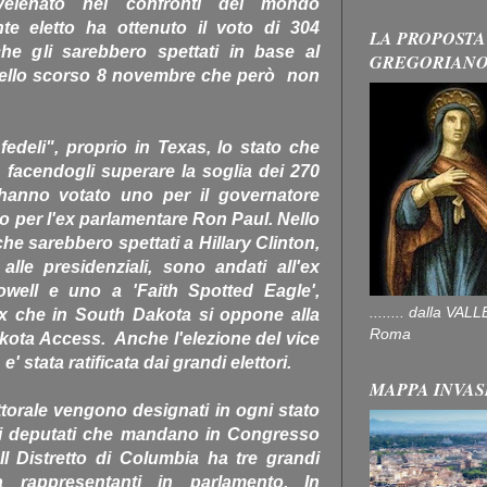
elenato nei confronti del mondo
ente eletto ha ottenuto il voto di 304
LA PROPOSTA
che gli sarebbero spettati in base al
GREGORIAN
 dello scorso 8 novembre che però non
fedeli", proprio in Texas, lo stato che
e facendogli superare la soglia dei 270
: hanno votato uno per il governatore
tro per l'ex parlamentare Ron Paul. Nello
che sarebbero spettati a Hillary Clinton,
alle presidenziali, sono andati all'ex
owell e uno a 'Faith Spotted Eagle',
........ dalla V
ux che in South Dakota si oppone alla
Roma
kota Access. Anche l'elezione del vice
e' stata ratificata dai grandi elettori.
MAPPA INVAS
ttorale vengono designati in ogni stato
ei deputati che mandano in Congresso
l Distretto di Columbia ha tre grandi
 rappresentanti in parlamento. In