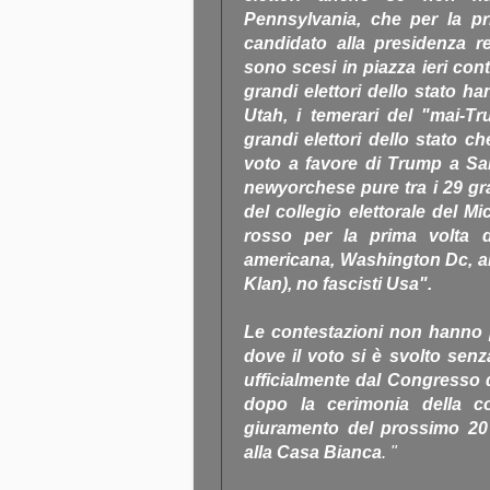
Pennsylvania, che per la p
candidato alla presidenza re
sono scesi in piazza ieri con
grandi elettori dello stato h
Utah, i temerari del "mai-T
grandi elettori dello stato c
voto a favore di Trump a Salt
newyorchese pure tra i 29 gra
del collegio elettorale del Mi
rosso per la prima volta d
americana, Washington Dc, a
Klan), no fascisti Usa".
Le contestazioni non hanno pe
dove il voto si è svolto senz
ufficialmente dal Congresso d
dopo la cerimonia della co
giuramento del prossimo 20
alla Casa Bianca
. "