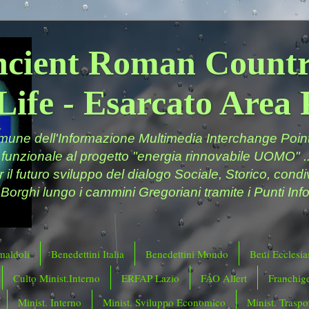
ncient Roman Countr
Life - Esarcato Are
ne dell'Informazione Multimedia Interchange Point 
 funzionale al progetto "energia rinnovabile UOMO" ..
er il futuro sviluppo del dialogo Sociale, Storico, cond
 Borghi lungo i cammini Gregoriani tramite i Punti Info
maldoli
Benedettini Italia
Benedettini Mondo
Beni Ecclesias
Culto Minist.Interno
ERFAP Lazio
FAO Allert
Franchig
Minist. Interno
Minist. Sviluppo Economico
Minist. Traspor