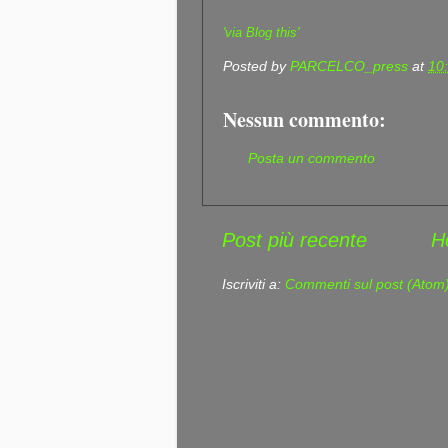
'via Blog this'
Posted by
PARCELCO_press
at
10
Nessun commento:
Posta un commento
Post più recente
H
Iscriviti a:
Commenti sul post (Atom