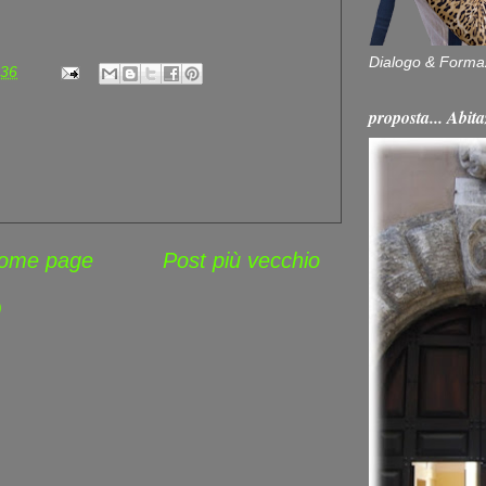
Dialogo & Forma
:36
proposta... Ab
ome page
Post più vecchio
)