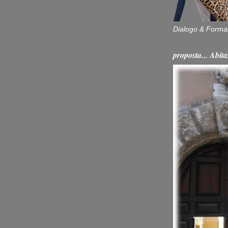
Dialogo & Forma
proposta... Ab