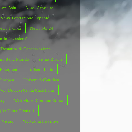
ews Asia
News Avvenire
News Fondazione Lepanto
ews T Cina
News TG 24
orio "pensiero"
Restauro & Conservazione
ma Italia Mondo
Sisma Rischi
 Emergenti
Turismo Italia
Europea
Università Cattolica
Web Diocesi Civita Castellana
day
Web Musei Comune Roma
lio Unità Cristiani
 Visure
Web zona Incentivi