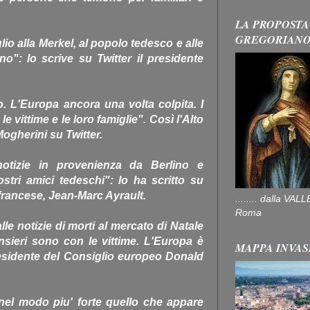
LA PROPOSTA
GREGORIAN
io alla Merkel, al popolo tedesco e alle
ino": lo scrive su Twitter il presidente
o. L'Europa ancora una volta colpita. I
e vittime e le loro famiglie". Così l'Alto
ogherini su Twitter.
otizie in provenienza da Berlino e
stri amici tedeschi": lo ha scritto su
i francese, Jean-Marc Ayrault.
........ dalla V
Roma
le notizie di morti al mercato di Natale
ensieri sono con le vittime. L'Europa è
MAPPA INVAS
residente del Consiglio europeo Donald
el modo piu' forte quello che appare