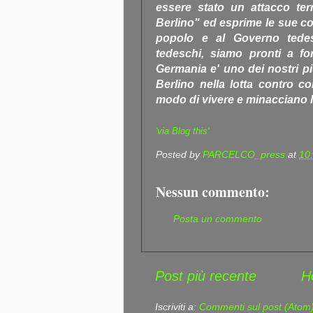
essere stato un attacco ter
Berlino" ed esprime le sue con
popolo e al Governo tedesc
tedeschi, siamo pronti a fo
Germania e' uno dei nostri piu'
Berlino nella lotta contro c
modo di vivere e minacciano l
'via Blog this'
Posted by
PARCELCO_press
at
10
Nessun commento:
Posta un commento
Post più recente
H
Iscriviti a:
Commenti sul post (Atom