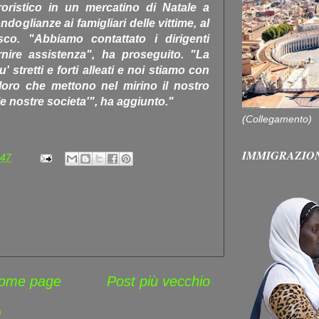
roristico in un mercatino di Natale a
doglianze ai famigliari delle vittime, al
o. "Abbiamo contattato i dirigenti
rnire assistenza", ha proseguito. "La
 stretti e forti alleati e noi stiamo con
oloro che mettono nel mirino il nostro
e nostre societa'", ha aggiunto."
(Collegamento)
IMMIGRAZIO
:47
ome page
Post più vecchio
)