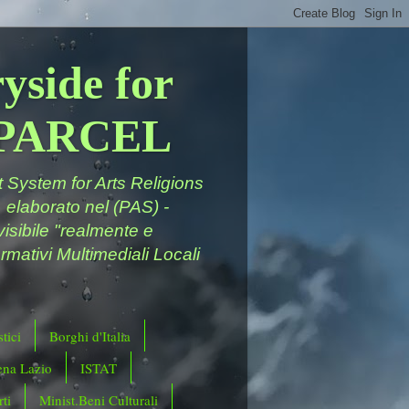
yside for
a PARCEL
System for Arts Religions
 elaborato nel (PAS) -
ivisibile "realmente e
rmativi Multimediali Locali
tici
Borghi d'Italia
ena Lazio
ISTAT
ti
Minist.Beni Culturali