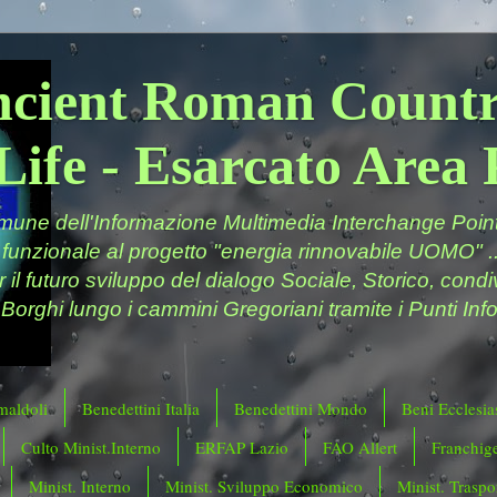
ncient Roman Countr
Life - Esarcato Are
ne dell'Informazione Multimedia Interchange Point 
 funzionale al progetto "energia rinnovabile UOMO" ..
er il futuro sviluppo del dialogo Sociale, Storico, cond
 Borghi lungo i cammini Gregoriani tramite i Punti Info
maldoli
Benedettini Italia
Benedettini Mondo
Beni Ecclesias
Culto Minist.Interno
ERFAP Lazio
FAO Allert
Franchig
Minist. Interno
Minist. Sviluppo Economico
Minist. Traspor