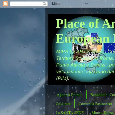
Place of A
European 
MIPS for ARTS Spazio Comu
Territory Science in Roma,
Punto Attività e Servizi ..p
virtualmente" iniziando dai
(PIM).
Agenzia Entrate
Benedettini Ca
Coldiretti
Comunità Passionisti
La SANTA SEDE
Minist. Difesa