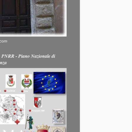
.com
PNRR - Piano Nazionale di
enza