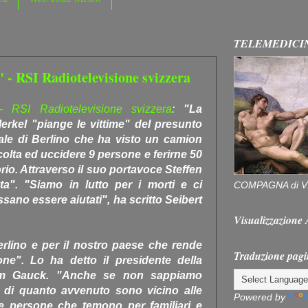
TELEMEDICI
" - RSI Radiotelevisione svizzera
- RSI Radiotelevisione svizzera
:
"La
erkel "piange le vittime" del presunto
tale di Berlino che ha visto un camion
ccolta ed uccidere 9 persone e ferirne 50
io. Attraverso il suo portavoce Steffen
ta". "Siamo in lutto per i morti e ci
COMPAGNA di V
ssano essere aiutati", ha scritto Seibert
Visualizzazion
erlino e per il nostro paese che rende
Traduzione pagi
e". Lo ha detto il presidente della
im Gauck. "Anche se non sappiamo
 di quanto avvenuto sono vicino alle
Powered by
 le persone che temono per familiari e