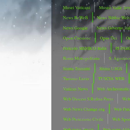
Musei Vaticani
Museo Valle Tev
News BeWeB
News Bibbia Web
News Google
News Governo Ita
Open Coesione
Opus Dei
Or
Pericolo SISMICO Italia
PJ PAR
Roma Metropolitana
S. Agostin
Sisma Tsunami
Sisma USGS
Turismo Lazio
TUSCIA WEB
Vatican News
Web Archeomatic
Web Diocesi S.Rufina Porto
Web
Web News Change.org
Web Parc
Web Protezione Civile
Web Spor
Web zona Tuscia
Web zone Afri