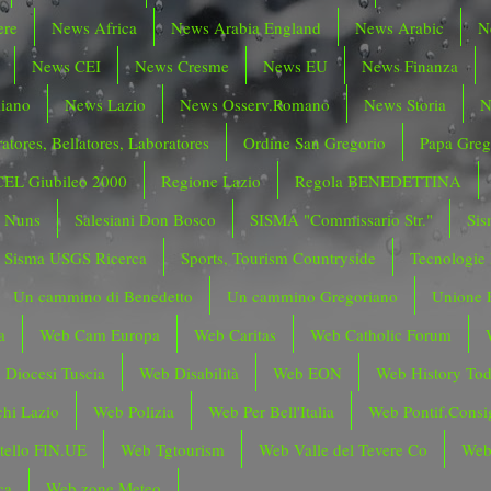
ere
News Africa
News Arabia England
News Arabic
N
News CEI
News Cresme
News EU
News Finanza
liano
News Lazio
News Osserv.Romano
News Storia
N
atores, Bellatores, Laboratores
Ordine San Gregorio
Papa Greg
CEL Giubileo 2000
Regione Lazio
Regola BENEDETTINA
o Nuns
Salesiani Don Bosco
SISMA "Commissario Str."
Sis
Sisma USGS Ricerca
Sports, Tourism Countryside
Tecnologie
Un cammino di Benedetto
Un cammino Gregoriano
Unione 
a
Web Cam Europa
Web Caritas
Web Catholic Forum
 Diocesi Tuscia
Web Disabilità
Web EON
Web History To
hi Lazio
Web Polizia
Web Per Bell'Italia
Web Pontif.Consig
tello FIN.UE
Web Tgtourism
Web Valle del Tevere Co
Web
ca
Web zone Meteo