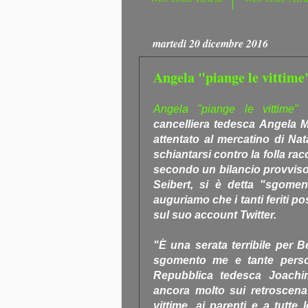
martedì 20 dicembre 2016
Angela "piange le vittime
Angela "piange le vittime" 
cancelliera tedesca Angela M
attentato al mercatino di Na
schiantarsi contro la folla ra
secondo un bilancio provvisor
Seibert, si è detta "sgomen
auguriamo che i tanti feriti po
sul suo account Twitter.
"È una serata terribile per B
sgomento me e tante person
Repubblica tedesca Joach
ancora molto sui retroscena
vittime, ai parenti e a tutte