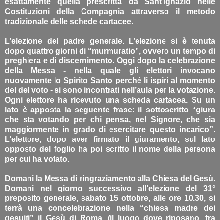
esattamente quella prescritta da Sant’Ignazio nelle
Costituzioni della Compagnia attraverso il metodo
tradizionale delle schede cartacee.
L’elezione del padre generale. L’elezione si è tenuta
dopo quattro giorni di “murmuratio”, ovvero un tempo di
preghiera e di discernimento. Oggi dopo la celebrazione
della Messa - nella quale gli elettori invocano
nuovamente lo Spirito Santo perché li ispiri al momento
del del voto - si sono incontrati nell’aula per la votazione.
Ogni elettore ha ricevuto una scheda cartacea. Su un
lato è apposta la seguente frase: il sottoscritto “giura
che sta votando per chi pensa, nel Signore, che sia
maggiormente in grado di esercitare questo incarico”.
L’elettore, dopo aver firmato il giuramento, sul lato
opposto del foglio ha poi scritto il nome della persona
per cui ha votato.
Domani la Messa di ringraziamento alla Chiesa del Gesù.
Domani nel giorno successivo all’elezione del 31°
preposito generale, sabato 15 ottobre, alle ore 10.30, si
terrà una concelebrazione nella “chiesa madre dei
gesuiti” il Gesù di Roma, (il luogo dove riposano, tra