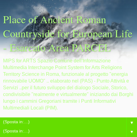
Place of Ancient Roman
Countryside for European Life
- Esarcato Area PARCEL
MIPS for ARTS Spazio Comune dell'Informazione
Multimedia Interchange Point System for Arts Religions
Territory Science in Roma, funzionale al progetto "energia
rinnovabile UOMO" .. elaborato nel (PAS) - Punto Attività e
Servizi ..per il futuro sviluppo del dialogo Sociale, Storico,
condivisibile "realmente e virtualmente" iniziando dai Borghi
lungo i cammini Gregoriani tramite i Punti Informativi
Multimediali Locali (PIM).
▼
▼