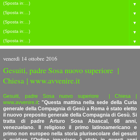
▼
▼
▼
▼
▼
venerdì 14 ottobre 2016
Gesuiti, padre Sosa nuovo superiore |
Chiesa | www.avvenire.it
Gesuiti, padre Sosa nuovo superiore | Chiesa |
www.avvenire.it
:
"Questa mattina nella sede della Curia
generale della Compagnia di Gesù a Roma è stato eletto
il nuovo preposito generale della Compagnia di Gesù. Si
tratta di padre Arturo Sosa Abascal, 68 anni,
venezuelano. Il religioso il primo latinoamericano e
primo non europeo nella storia plurisecolare dei gesuiti
a guidare l’Ordine ignaziano è stato in questi anni