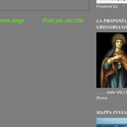
Powered by
ome page
Post più vecchio
LA PROPOSTA
GREGORIAN
)
........ dalla V
Roma
MAPPA INVAS