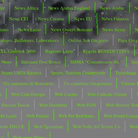
ere
News Africa
News Arabia England
News Arabic
N
News CEI
News Cresme
News EU
News Finanza
liano
News Lazio
News Osserv.Romano
News Storia
N
atores, Bellatores, Laboratores
Ordine San Gregorio
Papa Greg
CEL Giubileo 2000
Regione Lazio
Regola BENEDETTINA
o Nuns
Salesiani Don Bosco
SISMA "Commissario Str."
Sis
Sisma USGS Ricerca
Sports, Tourism Countryside
Tecnologie
Un cammino di Benedetto
Un cammino Gregoriano
Unione 
a
Web Cam Europa
Web Caritas
Web Catholic Forum
 Diocesi Tuscia
Web Disabilità
Web EON
Web History To
hi Lazio
Web Polizia
Web Per Bell'Italia
Web Pontif.Consig
tello FIN.UE
Web Tgtourism
Web Valle del Tevere Co
Web
ca
Web zone Meteo