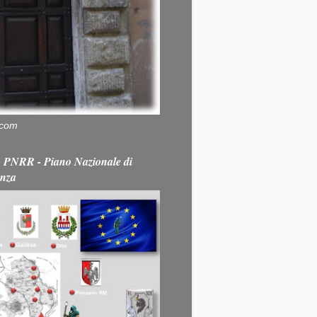
.com
PNRR - Piano Nazionale di
enza