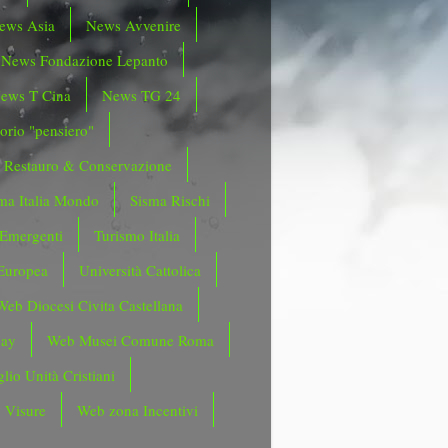
ews Asia
News Avvenire
News Fondazione Lepanto
ews T Cina
News TG 24
orio "pensiero"
Restauro & Conservazione
ma Italia Mondo
Sisma Rischi
 Emergenti
Turismo Italia
Europea
Università Cattolica
Web Diocesi Civita Castellana
day
Web Musei Comune Roma
lio Unità Cristiani
 Visure
Web zona Incentivi