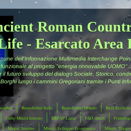
ncient Roman Countr
Life - Esarcato Are
ne dell'Informazione Multimedia Interchange Point 
 funzionale al progetto "energia rinnovabile UOMO" ..
er il futuro sviluppo del dialogo Sociale, Storico, cond
 Borghi lungo i cammini Gregoriani tramite i Punti Info
maldoli
Benedettini Italia
Benedettini Mondo
Beni Ecclesias
Culto Minist.Interno
ERFAP Lazio
FAO Allert
Franchig
Minist. Interno
Minist. Sviluppo Economico
Minist. Traspor