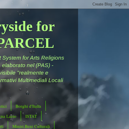
yside for
a PARCEL
System for Arts Religions
 elaborato nel (PAS) -
ivisibile "realmente e
rmativi Multimediali Locali
tici
Borghi d'Italia
ena Lazio
ISTAT
ti
Minist.Beni Culturali