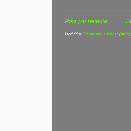
Post più recente
H
Iscriviti a:
Commenti sul post (Atom