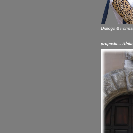
Dialogo & Forma
proposta... Ab