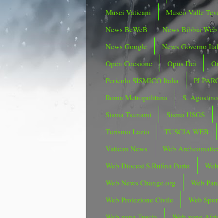
Musei Vaticani
Museo Valle Tev
News BeWeB
News Bibbia Web
News Google
News Governo Ita
Open Coesione
Opus Dei
Or
Pericolo SISMICO Italia
PJ PAR
Roma Metropolitana
S. Agostin
Sisma Tsunami
Sisma USGS
Turismo Lazio
TUSCIA WEB
Vatican News
Web Archeomatic
Web Diocesi S.Rufina Porto
Web
Web News Change.org
Web Parc
Web Protezione Civile
Web Spor
Web zona Tuscia
Web zone Afri