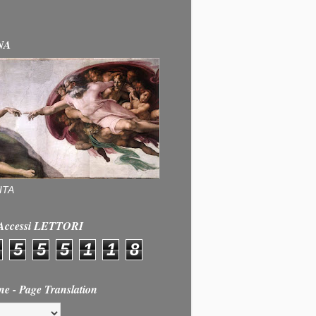
NA
ITA
e Accessi LETTORI
5
5
5
1
1
8
ne - Page Translation