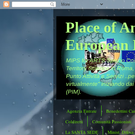
Place of A
European 
MIPS for ARTS Spazio Comu
Territory Science in Roma,
Punto Attività e Servizi ..p
virtualmente" iniziando dai
(PIM).
Agenzia Entrate
Benedettini Ca
Coldiretti
Comunità Passionisti
La SANTA SEDE
Minist. Difesa