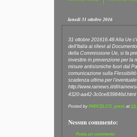
lunedì 31 ottobre 2016
31 ottobre 201616.48 Alla Ue c'è
dell'Italia ai rilievi al Docume
della Commissione Ue, si fa prese
investire in prevenzione per la 
misure antisismiche fuori dal Pat
comunicazione sulla Flessibiltò
scadenza ultima per l'eventuale 
http://www.rainews.it/dl/rainew
4320-aa42-3c0ce839846d.html
Posted by
PARCELCO_press
at
19
Nessun commento:
Posta un commento