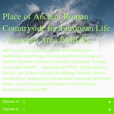
Place of Ancient Roman
Countryside for European Life
- Esarcato Area PARCEL
MIPS for ARTS Spazio Comune dell'Informazione
Multimedia Interchange Point System for Arts Religions
Territory Science in Roma, funzionale al progetto "energia
rinnovabile UOMO" .. elaborato nel (PAS) - Punto Attività e
Servizi ..per il futuro sviluppo del dialogo Sociale, Storico,
condivisibile "realmente e virtualmente" iniziando dai Borghi
lungo i cammini Gregoriani tramite i Punti Informativi
Multimediali Locali (PIM).
▼
▼