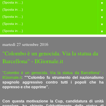
▼
▼
▼
▼
▼
martedì 27 settembre 2016
"Colombo è un genocida. Via la statua da
Barcellona" - IlGiornale.it
"Colombo è un genocida. Via la statua da Barcellona" -
IlGiornale.it
:
""Colombo fu strumento del nazionalismo
spagnolo aggressivo contro tutti i popoli che ha
oppresso e che opprime”.
Con questa motivazione la Cup, candidatura di unità
popolare, ha chiesto l'abbattimento della statua di