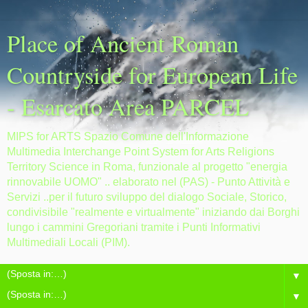
Place of Ancient Roman
Countryside for European Life
- Esarcato Area PARCEL
MIPS for ARTS Spazio Comune dell'Informazione
Multimedia Interchange Point System for Arts Religions
Territory Science in Roma, funzionale al progetto "energia
rinnovabile UOMO" .. elaborato nel (PAS) - Punto Attività e
Servizi ..per il futuro sviluppo del dialogo Sociale, Storico,
condivisibile "realmente e virtualmente" iniziando dai Borghi
lungo i cammini Gregoriani tramite i Punti Informativi
Multimediali Locali (PIM).
▼
▼