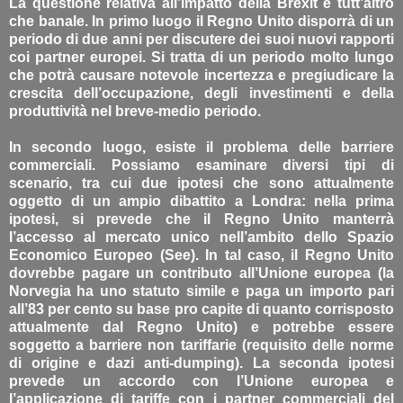
La questione relativa all’impatto della Brexit è tutt’altro
che banale. In primo luogo il Regno Unito disporrà di un
periodo di due anni per discutere dei suoi nuovi rapporti
coi partner europei. Si tratta di un periodo molto lungo
che potrà causare notevole incertezza e pregiudicare la
crescita dell’occupazione, degli investimenti e della
produttività nel breve-medio periodo.
In secondo luogo, esiste il problema delle barriere
commerciali. Possiamo esaminare diversi tipi di
scenario, tra cui due ipotesi che sono attualmente
oggetto di un ampio dibattito a Londra: nella prima
ipotesi, si prevede che il Regno Unito manterrà
l’accesso al mercato unico nell’ambito dello Spazio
Economico Europeo (See). In tal caso, il Regno Unito
dovrebbe pagare un contributo all’Unione europea (la
Norvegia ha uno statuto simile e paga un importo pari
all’83 per cento su base pro capite di quanto corrisposto
attualmente dal Regno Unito) e potrebbe essere
soggetto a barriere non tariffarie (requisito delle norme
di origine e dazi anti-dumping). La seconda ipotesi
prevede un accordo con l’Unione europea e
l’applicazione di tariffe con i partner commerciali del