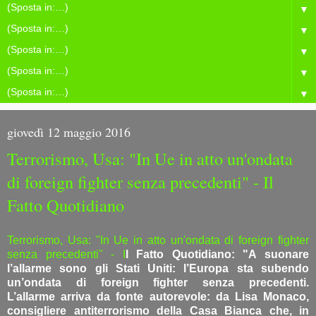
▼
▼
▼
▼
▼
giovedì 12 maggio 2016
Terrorismo, Usa: "In Ue in atto un'ondata
di foreign fighter senza precedenti" - Il
Fatto Quotidiano
Terrorismo, Usa: "In Ue in atto un'ondata di foreign fighter
senza precedenti" - I
l Fatto Quotidiano
: "A suonare
l’allarme sono gli Stati Uniti: l’Europa sta subendo
un’ondata di foreign fighter senza precedenti.
L’allarme arriva da fonte autorevole: da Lisa Monaco,
consigliere antiterrorismo della Casa Bianca che, in