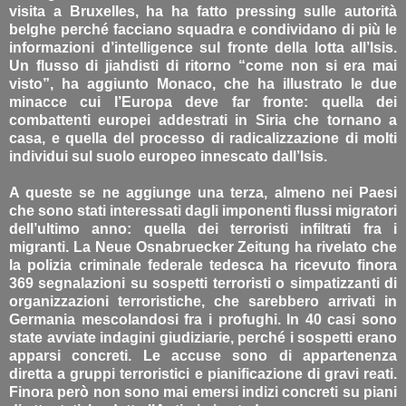
visita a Bruxelles, ha ha fatto pressing sulle autorità
belghe perché facciano squadra e condividano di più le
informazioni d’intelligence sul fronte della lotta all’Isis.
Un flusso di jiahdisti di ritorno “come non si era mai
visto”, ha aggiunto Monaco, che ha illustrato le due
minacce cui l’Europa deve far fronte: quella dei
combattenti europei addestrati in Siria che tornano a
casa, e quella del processo di radicalizzazione di molti
individui sul suolo europeo innescato dall’Isis.
A queste se ne aggiunge una terza, almeno nei Paesi
che sono stati interessati dagli imponenti flussi migratori
dell’ultimo anno: quella dei terroristi infiltrati fra i
migranti. La Neue Osnabruecker Zeitung ha rivelato che
la polizia criminale federale tedesca ha ricevuto finora
369 segnalazioni su sospetti terroristi o simpatizzanti di
organizzazioni terroristiche, che sarebbero arrivati in
Germania mescolandosi fra i profughi. In 40 casi sono
state avviate indagini giudiziarie, perché i sospetti erano
apparsi concreti. Le accuse sono di appartenenza
diretta a gruppi terroristici e pianificazione di gravi reati.
Finora però non sono mai emersi indizi concreti su piani