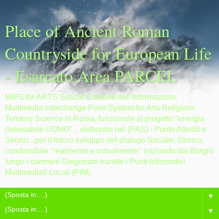
Place of Ancient Roman
Countryside for European Life
- Esarcato Area PARCEL
MIPS for ARTS Spazio Comune dell'Informazione
Multimedia Interchange Point System for Arts Religions
Territory Science in Roma, funzionale al progetto "energia
rinnovabile UOMO" .. elaborato nel (PAS) - Punto Attività e
Servizi ..per il futuro sviluppo del dialogo Sociale, Storico,
condivisibile "realmente e virtualmente" iniziando dai Borghi
lungo i cammini Gregoriani tramite i Punti Informativi
Multimediali Locali (PIM).
▼
▼