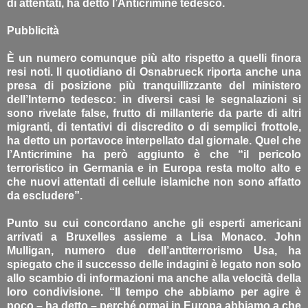
di attentati, ha detto l’Anticrimine tedesco.
Pubblicità
È un numero comunque più alto rispetto a quelli finora
resi noti. Il quotidiano di Osnabrueck riporta anche una
presa di posizione più tranquillizzante del ministero
dell’Interno tedesco: in diversi casi le segnalazioni si
sono rivelate false, frutto di millanterie da parte di altri
migranti, di tentativi di discredito o di semplici frottole,
ha detto un portavoce interpellato dal giornale. Quel che
l’Anticrimine ha però aggiunto è che “il pericolo
terroristico in Germania e in Europa resta molto alto e
che nuovi attentati di cellule islamiche non sono affatto
da escludere”.
Punto su cui concordano anche gli esperti americani
arrivati a Bruxelles assieme a Lisa Monaco. John
Mulligan, numero due dell’antiterrorismo Usa, ha
spiegato che il successo delle indagini è legato non solo
allo scambio di informazioni ma anche alla velocità della
loro condivisione. “Il tempo che abbiamo per agire è
poco – ha detto – perché ormai in Europa abbiamo a che