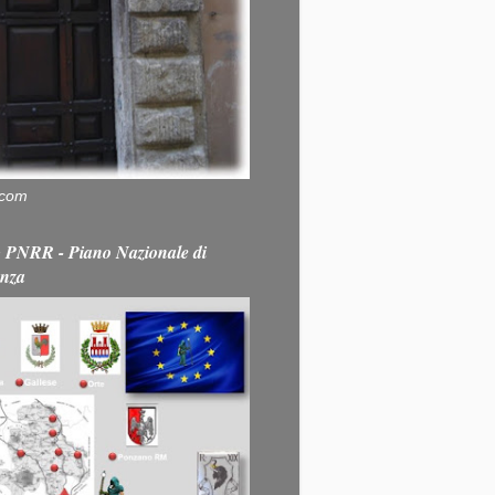
.com
PNRR - Piano Nazionale di
enza