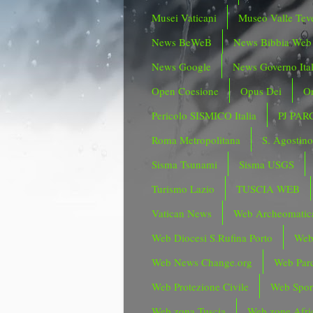
Musei Vaticani
Museo Valle Tev
News BeWeB
News Bibbia Web
News Google
News Governo Ita
Open Coesione
Opus Dei
Or
Pericolo SISMICO Italia
PJ PAR
Roma Metropolitana
S. Agostin
Sisma Tsunami
Sisma USGS
Turismo Lazio
TUSCIA WEB
Vatican News
Web Archeomatic
Web Diocesi S.Rufina Porto
Web
Web News Change.org
Web Parc
Web Protezione Civile
Web Spor
Web zona Tuscia
Web zone Afri