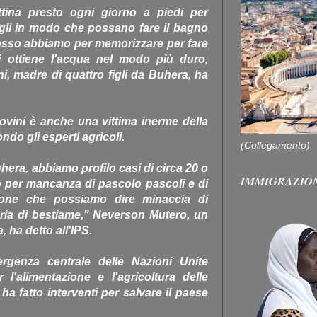
tina presto ogni giorno a piedi per
figli in modo che possano fare il bagno
esso abbiamo per memorizzare per fare
i ottiene l'acqua nel modo più duro,
, madre di quattro figli da Buhera, ha
vini è anche una vittima inerme della
ondo gli esperti agricoli.
(Collegamento)
uhera, abbiamo profilo casi di circa 20 o
IMMIGRAZIO
 per mancanza di pascolo pascoli e di
ione che possiamo dire minaccia di
ria di bestiame," Neverson Mutero, un
, ha detto all'IPS.
rgenza centrale delle Nazioni Unite
 l'alimentazione e l'agricoltura delle
ha fatto interventi per salvare il paese