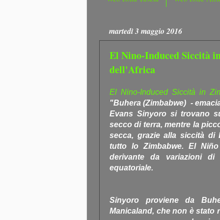
martedì 3 maggio 2016
El Nino-Induced Siccità i
dell'Africa
El Nino-Induced Siccità in Zi
"Buhera (Zimbabwe) - emaciato
Evans Sinyoro si trovano su
secco di terra, mentre la picc
secca, grazie alla siccità di
tutto lo Zimbabwe. El Niñ
derivante da variazioni di
equatoriale.
Sinyoro proviene da Buher
Manicaland, che non è stato r