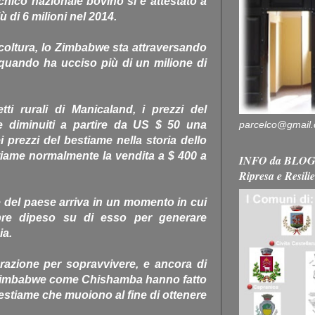
cnico nazionale bovino si è attestato a
iù di 6 milioni nel 2014.
icoltura, lo Zimbabwe sta attraversando
 quando ha ucciso più di un milione di
ti rurali di Manicaland, i prezzi del
parcelco@gmail
 diminuiti a partire da US $ 50 una
i prezzi del bestiame nella storia dello
iame normalmente la vendita a $ 400 a
INFO da BLOG 
Ripresa e Resili
 del paese arriva in un momento in cui
re dipeso su di esso per generare
ia.
razione per sopravvivere, e ancora di
lo Zimbabwe come Chishamba hanno fatto
 bestiame che muoiono al fine di ottenere