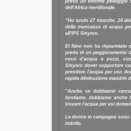
preso un enorme pedaggio su
dell'Africa meridionale.
"Ho avuto 27 mucche, 24 dei 
della mancanza di acqua pot
all'IPS Sinyoro.
El Nino non ha risparmiato m
preda di un peggioramento d
corsi d'acqua e pozzi, c
Sinyoro dover sopportare ca
prendere l'acqua per uso dome
rapida diminuzione mandrie di
"Anche se dobbiamo cercare
bestiame, dobbiamo anche lot
trovare l'acqua per usi domest
Le donne in campagna sono stat
indotta.