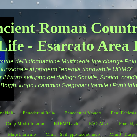
ncient Roman Countr
Life - Esarcato Are
ne dell'Informazione Multimedia Interchange Point 
 funzionale al progetto "energia rinnovabile UOMO" ..
er il futuro sviluppo del dialogo Sociale, Storico, cond
 Borghi lungo i cammini Gregoriani tramite i Punti Info
maldoli
Benedettini Italia
Benedettini Mondo
Beni Ecclesias
Culto Minist.Interno
ERFAP Lazio
FAO Allert
Franchig
Minist. Interno
Minist. Sviluppo Economico
Minist. Traspor