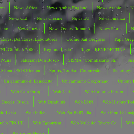
ere
News Africa
News Arabia England
News Arabic
N
News CEI
News Cresme
News EU
News Finanza
liano
News Lazio
News Osserv.Romano
News Storia
N
atores, Bellatores, Laboratores
Ordine San Gregorio
Papa Greg
CEL Giubileo 2000
Regione Lazio
Regola BENEDETTINA
o Nuns
Salesiani Don Bosco
SISMA "Commissario Str."
Sis
Sisma USGS Ricerca
Sports, Tourism Countryside
Tecnologie
Un cammino di Benedetto
Un cammino Gregoriano
Unione 
a
Web Cam Europa
Web Caritas
Web Catholic Forum
 Diocesi Tuscia
Web Disabilità
Web EON
Web History To
hi Lazio
Web Polizia
Web Per Bell'Italia
Web Pontif.Consig
tello FIN.UE
Web Tgtourism
Web Valle del Tevere Co
Web
ca
Web zone Meteo