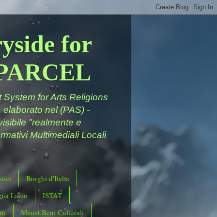
yside for
a PARCEL
System for Arts Religions
 elaborato nel (PAS) -
ivisibile "realmente e
rmativi Multimediali Locali
tici
Borghi d'Italia
ena Lazio
ISTAT
ti
Minist.Beni Culturali