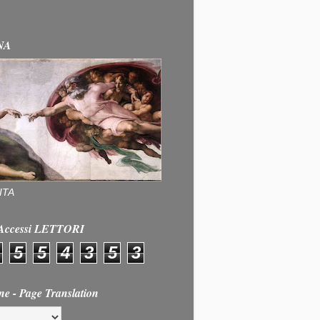
NA
ITA
e Accessi LETTORI
5
5
4
3
5
3
ne - Page Translation