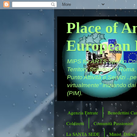
Place of A
European 
MIPS for ARTS Spazio Comu
Territory Science in Roma,
Punto Attività e Servizi ..p
virtualmente" iniziando dai
(PIM).
Agenzia Entrate
Benedettini Ca
Coldiretti
Comunità Passionisti
La SANTA SEDE
Minist. Difesa