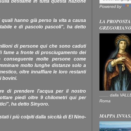
lla bestiame in tutta questa nazione
Powered by
quali hanno già perso la vita a causa
LA PROPOSTA
abile e di pascolo pascoli", ha detto
GREGORIAN
ilioni di persone qui che sono caduti
i fame a fronte di prosciugamento dei
on conseguente molte persone come
mminare molto lunghe distanze solo a
stico, oltre innaffiare le loro restanti
 bovini.
 di prendere l'acqua per il nostro
........ dalla V
tare piedi oltre 9 chilometri qui per
Roma
ici", ha detto Sinyoro.
MAPPA INVAS
i i più colpiti dalla siccità di El Nino-