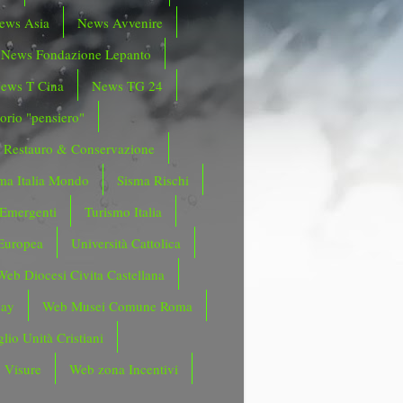
ews Asia
News Avvenire
News Fondazione Lepanto
ews T Cina
News TG 24
orio "pensiero"
Restauro & Conservazione
ma Italia Mondo
Sisma Rischi
 Emergenti
Turismo Italia
Europea
Università Cattolica
Web Diocesi Civita Castellana
day
Web Musei Comune Roma
lio Unità Cristiani
 Visure
Web zona Incentivi