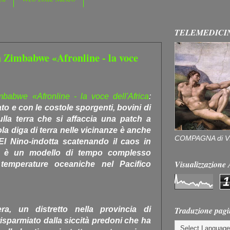
TELEMEDICI
n Zimbabwe «Afronline - la voce
mbabwe «Afronline - la voce dell'Africa
:
 e con le costole sporgenti, bovini di
lla terra che si affaccia una patch a
ola diga di terra nelle vicinanze è anche
COMPAGNA di V
 El Nino-indotta scatenando il caos in
o è un modello di tempo complesso
Visualizzazion
 temperature oceaniche nel Pacifico
1
Traduzione pagi
a, un distretto nella provincia di
isparmiato dalla siccità predoni che ha