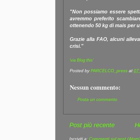
"Non possiamo essere spetta
avremmo preferito scambiare 
ottenendo 50 kg di mais per u
Grazie alla FAO, alcuni alleva
crisi."
'via Blog this'
Posted by
PARCELCO_press
at
07
Nessun commento:
Posta un commento
Post più recente
H
Iscriviti a:
Commenti sul post (Atom