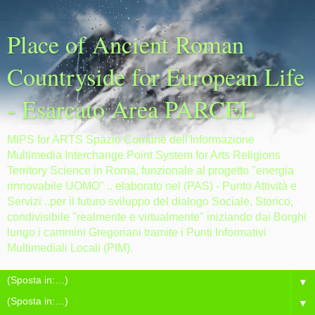
Place of Ancient Roman
Countryside for European Life
- Esarcato Area PARCEL
MIPS for ARTS Spazio Comune dell'Informazione
Multimedia Interchange Point System for Arts Religions
Territory Science in Roma, funzionale al progetto "energia
rinnovabile UOMO" .. elaborato nel (PAS) - Punto Attività e
Servizi ..per il futuro sviluppo del dialogo Sociale, Storico,
condivisibile "realmente e virtualmente" iniziando dai Borghi
lungo i cammini Gregoriani tramite i Punti Informativi
Multimediali Locali (PIM).
▼
▼