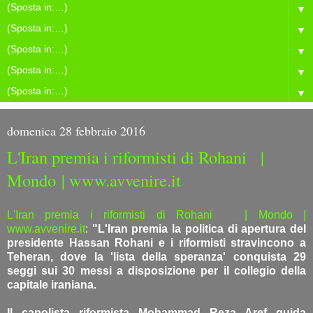
▼
▼
▼
▼
▼
domenica 28 febbraio 2016
L'Iran premia i riformisti di Rohani |
Mondo | www.avvenire.it
L'Iran premia i riformisti di Rohani | Mondo |
www.avvenire.it
:
"L'Iran premia la politica di apertura del
presidente Hassan Rohani e i riformisti stravincono a
Teheran, dove la 'lista della speranza' conquista 29
seggi sui 30 messi a disposizione per il collegio della
capitale iraniana.
Il capolista riformista Mohammad Reza Aref guida