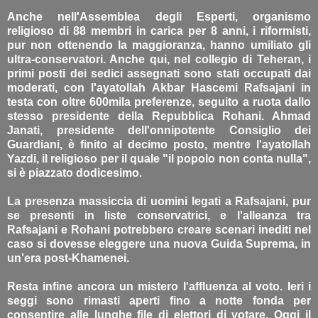
Anche nell'Assemblea degli Esperti, organismo
religioso di 88 membri in carica per 8 anni, i riformisti,
pur non ottenendo la maggioranza, hanno umiliato gli
ultra-conservatori. Anche qui, nel collegio di Teheran, i
primi posti dei sedici assegnati sono stati occupati dai
moderati, con l'ayatollah Akbar Hascemi Rafsajani in
testa con oltre 600mila preferenze, seguito a ruota dallo
stesso presidente della Repubblica Rohani. Ahmad
Janati, presidente dell'onnipotente Consiglio dei
Guardiani, è finito al decimo posto, mentre l'ayatollah
Yazdi, il religioso per il quale "il popolo non conta nulla",
si è piazzato dodicesimo.
La presenza massiccia di uomini legati a Rafsajani, pur
se presenti in liste conservatrici, e l'alleanza tra
Rafsajani e Rohani potrebbero creare scenari inediti nel
caso si dovesse eleggere una nuova Guida Suprema, in
un'era post-Khamenei.
Resta infine ancora un mistero l'affluenza al voto. Ieri i
seggi sono rimasti aperti fino a notte fonda per
consentire alle lunghe file di elettori di votare. Oggi il