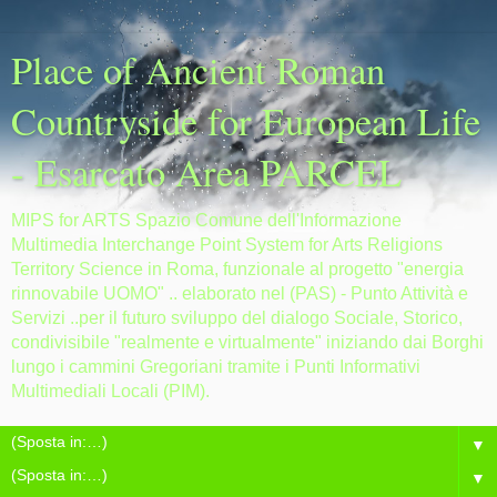
Place of Ancient Roman
Countryside for European Life
- Esarcato Area PARCEL
MIPS for ARTS Spazio Comune dell'Informazione
Multimedia Interchange Point System for Arts Religions
Territory Science in Roma, funzionale al progetto "energia
rinnovabile UOMO" .. elaborato nel (PAS) - Punto Attività e
Servizi ..per il futuro sviluppo del dialogo Sociale, Storico,
condivisibile "realmente e virtualmente" iniziando dai Borghi
lungo i cammini Gregoriani tramite i Punti Informativi
Multimediali Locali (PIM).
▼
▼