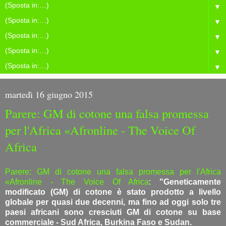
▼
▼
▼
▼
▼
martedì 16 giugno 2015
Parere: GM di cotone una falsa promessa
per l'Africa «Afronline - The Voice Of
Africa
Parere: GM di cotone una falsa promessa per l'Africa
«Afronline - The Voice Of Africa
:
"Geneticamente
modificato (GM) di cotone è stato prodotto a livello
globale per quasi due decenni, ma fino ad oggi solo tre
paesi africani sono cresciuti GM di cotone su base
commerciale - Sud Africa, Burkina Faso e Sudan.