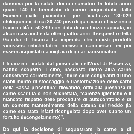
dannosa per la salute dei consumatori. In totale sono
quasi 140 le tonnellate di carne sequestrate dalle
Fiamme gialle piacentine: per l’esattezza 139.029
chilogrammi, di cui 88.740 privi di qualsiasi indicazione e
tracciabilità e 50.289 con data di scadenza superata, in
alcuni casi anche da oltre quattro anni. Il sequestro della
Guardia di finanza ha impedito che questi prodotti
venissero rietichettati e rimessi in commercio, per poi
essere acquistati da migliaia di ignari consumatori.
I finanzieri, aiutati dal personale dell’Ausl di Piacenza,
hanno scoperto il cibo, nascosto dietro altra carne
conservata correttamente, “nelle celle congelanti di uno
stabilimento di stoccaggio e trasformazione delle carni
della Bassa piacentina” rilevando, oltre alla presenza di
carne scaduta o non etichettata, “carenze igieniche e il
mancato rispetto delle procedure di autocontrollo e di
un corretto mantenimento della catena del freddo (la
carne era stata infatti ricongelata dopo aver subito un
fortuito decongelamento)”.
Da qui la decisione di sequestrare la carne e di