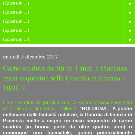
▼
▼
▼
▼
▼
martedì 5 dicembre 2017
Carne scaduta da più di 4 anni, a Piacenza
maxi sequestro della Guardia di finanza -
DIRE.it
Carne scaduta da più di 4 anni, a Piacenza maxi sequestro
della Guardia di finanza - DIRE.it
:
"BOLOGNA – A poche
settimane dalle festività natalizie, la Guardia di finanza di
Piacenza mette a segno un maxi sequestro di carne
scaduta (in buona parte da oltre quattro anni) o
comunque non tracciabile, quindi potenzialmente