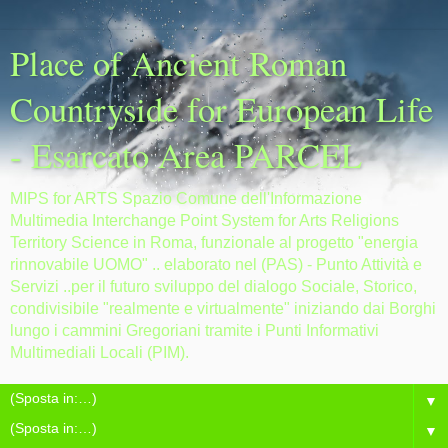
Place of Ancient Roman
Countryside for European Life
- Esarcato Area PARCEL
MIPS for ARTS Spazio Comune dell'Informazione
Multimedia Interchange Point System for Arts Religions
Territory Science in Roma, funzionale al progetto "energia
rinnovabile UOMO" .. elaborato nel (PAS) - Punto Attività e
Servizi ..per il futuro sviluppo del dialogo Sociale, Storico,
condivisibile "realmente e virtualmente" iniziando dai Borghi
lungo i cammini Gregoriani tramite i Punti Informativi
Multimediali Locali (PIM).
▼
▼