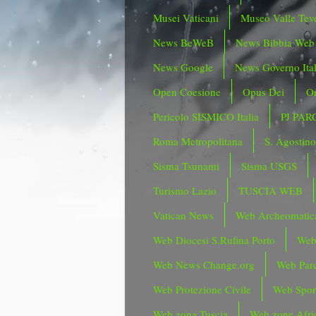
Musei Vaticani
Museo Valle Tev
News BeWeB
News Bibbia Web
News Google
News Governo Ita
Open Coesione
Opus Dei
Or
Pericolo SISMICO Italia
PJ PAR
Roma Metropolitana
S. Agostin
Sisma Tsunami
Sisma USGS
Turismo Lazio
TUSCIA WEB
Vatican News
Web Archeomatic
Web Diocesi S.Rufina Porto
Web
Web News Change.org
Web Parc
Web Protezione Civile
Web Spor
Web zona Tuscia
Web zone Afri