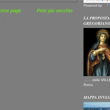
Powered by
ome page
Post più vecchio
LA PROPOSTA
)
GREGORIAN
........ dalla V
Roma
MAPPA INVAS