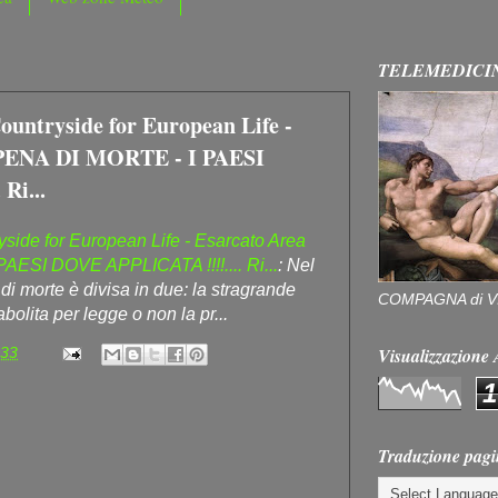
TELEMEDICI
ountryside for European Life -
 PENA DI MORTE - I PAESI
Ri...
side for European Life - Esarcato Area
ESI DOVE APPLICATA !!!!.... Ri...
: Nel
i morte è divisa in due: la stragrande
COMPAGNA di V
bolita per legge o non la pr...
Visualizzazion
:33
1
Traduzione pagi