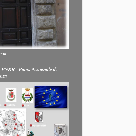
.com
PNRR - Piano Nazionale di
enza