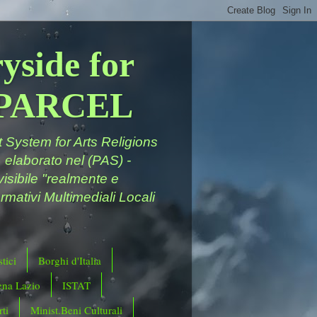
yside for
a PARCEL
System for Arts Religions
 elaborato nel (PAS) -
ivisibile "realmente e
rmativi Multimediali Locali
tici
Borghi d'Italia
ena Lazio
ISTAT
ti
Minist.Beni Culturali