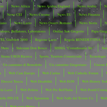
ere
News Africa
News Arabia England
News Arabic
N
News CEI
News Cresme
News EU
News Finanza
liano
News Lazio
News Osserv.Romano
News Storia
N
atores, Bellatores, Laboratores
Ordine San Gregorio
Papa Greg
CEL Giubileo 2000
Regione Lazio
Regola BENEDETTINA
o Nuns
Salesiani Don Bosco
SISMA "Commissario Str."
Sis
Sisma USGS Ricerca
Sports, Tourism Countryside
Tecnologie
Un cammino di Benedetto
Un cammino Gregoriano
Unione 
a
Web Cam Europa
Web Caritas
Web Catholic Forum
 Diocesi Tuscia
Web Disabilità
Web EON
Web History To
hi Lazio
Web Polizia
Web Per Bell'Italia
Web Pontif.Consig
tello FIN.UE
Web Tgtourism
Web Valle del Tevere Co
Web
ca
Web zone Meteo