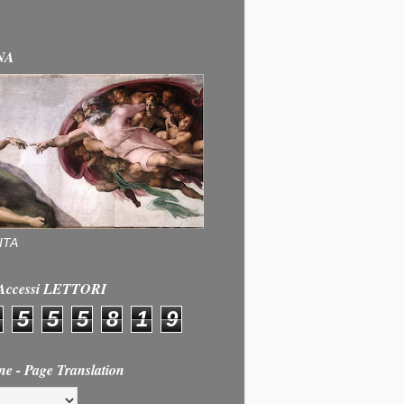
NA
ITA
e Accessi LETTORI
5
5
5
8
1
9
ne - Page Translation