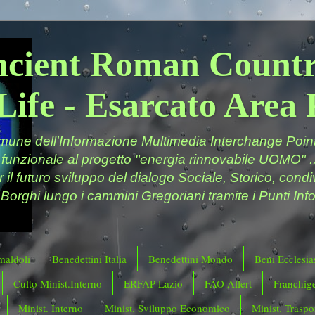
ncient Roman Countr
Life - Esarcato Are
ne dell'Informazione Multimedia Interchange Point 
 funzionale al progetto "energia rinnovabile UOMO" ..
er il futuro sviluppo del dialogo Sociale, Storico, cond
 Borghi lungo i cammini Gregoriani tramite i Punti Info
maldoli
Benedettini Italia
Benedettini Mondo
Beni Ecclesias
Culto Minist.Interno
ERFAP Lazio
FAO Allert
Franchig
Minist. Interno
Minist. Sviluppo Economico
Minist. Traspor