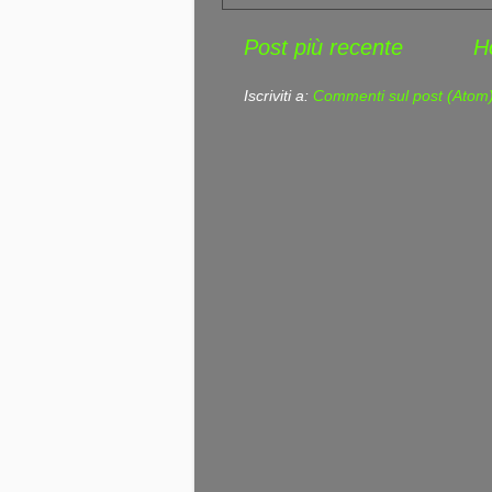
Post più recente
H
Iscriviti a:
Commenti sul post (Atom