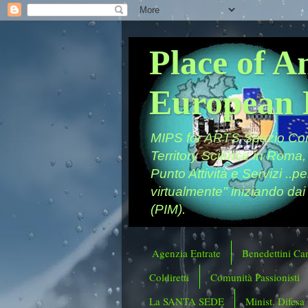
Place of A
European 
MIPS for ARTS Spazio Comu
Territory Science in Roma,
Punto Attività e Servizi ..p
virtualmente" iniziando dai
(PIM).
Agenzia Entrate
Benedettini Ca
Coldiretti
Comunità Passionisti
La SANTA SEDE
Minist. Difesa