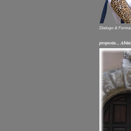
Dialogo & Forma
proposta... Ab