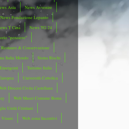
ews Asia
News Avvenire
News Fondazione Lepanto
ews T Cina
News TG 24
orio "pensiero"
Restauro & Conservazione
ma Italia Mondo
Sisma Rischi
 Emergenti
Turismo Italia
Europea
Università Cattolica
Web Diocesi Civita Castellana
day
Web Musei Comune Roma
lio Unità Cristiani
 Visure
Web zona Incentivi