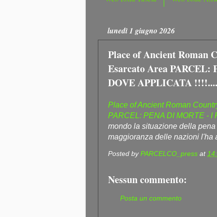
lunedì 1 giugno 2026
Place of Ancient Roman C
Esarcato Area PARCEL:
DOVE APPLICATA !!!!.... 
Place of Ancient Roman Country
PARCEL: PENA DI MORTE - I PA
mondo la situazione della pena d
maggioranza delle nazioni l'ha a
Posted by
PARCELCO_press
at
14
Nessun commento:
Posta un commento