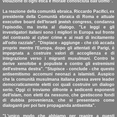
violazione di ogni etica e morale conosciuta dall'uomo".
La reazione della comunità ebraica. Riccardo Pacifici, ex
presidente della Comunità ebraica di Roma e attuale
executive board dell'Israeli jewish congress, condanna
l'episodio, ma invita al dialogo. "Le leggi e gli
investigatori italiani sono i migliori in Europa sul fronte
del contrasto al cyber crime e ai reati di incitamento
all'odio razziale". "Dispiace - aggiunge - che ciò accada
proprio mentre l'Europa, dopo gli attentati di Parigi, è
impegnata a costruire valori di accoglienza e di
integrazione verso i migranti musulmani. Contro le
derive xenofobe e populiste e contro gli estremismi
dell'estrema destra". "Stupisce - conclude - che questo
antisemitismo accomuni neonazi a islamisti. Auspico
che la comunità musulmana italiana possa avere leader
democraticamente eletti coi quali costruire un dialogo
serio. Oggi ci troviamo difronte a sedicenti esponenti
dell'islam, non eletti da nessuno, che gestiscono fondi
di dubbia provenienza, che si presentano come
dialoganti per poi fare propaganda antisemita".
"L'unico modo che abbiamo per reagire a questi