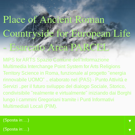
Place of Ancient Roman
Countryside for European Life
- Esarcato Area PARCEL
MIPS for ARTS Spazio Comune dell'Informazione
Multimedia Interchange Point System for Arts Religions
Territory Science in Roma, funzionale al progetto "energia
rinnovabile UOMO" .. elaborato nel (PAS) - Punto Attività e
Servizi ..per il futuro sviluppo del dialogo Sociale, Storico,
condivisibile "realmente e virtualmente" iniziando dai Borghi
lungo i cammini Gregoriani tramite i Punti Informativi
Multimediali Locali (PIM).
▼
▼