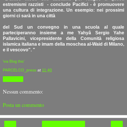
estremismi razzisti - conclude Pacifici - è promuovere
una cultura di integrazione. Un esempio: nei prossimi
giorni ci sarà in una città
del Sud un convegno in una scuola al quale
parteciperanno insieme a me Yahyâ Sergio Yahe
Pallavicini, vicepresidente della Comunità religiosa
islamica italiana e imam della moschea al-Waid di Milano,
e il vescovo". "
'via Blog this'
PARCELCO_press
at
11:40
Condividi
Nessun commento:
Posta un commento
‹
›
Home page