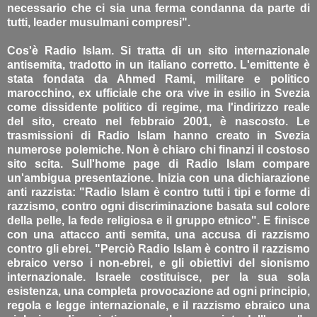
necessario che ci sia una ferma condanna da parte di
tutti, leader musulmani compresi".
Cos'è Radio Islam. Si tratta di un sito internazionale
antisemita, tradotto in un italiano corretto. L'emittente è
stata fondata da Ahmed Rami, militare e politico
marocchino, ex ufficiale che ora vive in esilio in Svezia
come dissidente politico di regime, ma l'indirizzo reale
del sito, creato nel febbraio 2001, è nascosto. Le
trasmissioni di Radio Islam hanno creato in Svezia
numerose polemiche. Non è chiaro chi finanzi il costoso
sito scita. Sull'home page di Radio Islam compare
un'ambigua presentazione. Inizia con una dichiarazione
anti razzista: "Radio Islam è contro tutti i tipi e forme di
razzismo, contro ogni discriminazione basata sul colore
della pelle, la fede religiosa e il gruppo etnico". E finisce
con una attacco anti semita, una accusa di razzismo
contro gli ebrei. "Perciò Radio Islam è contro il razzismo
ebraico verso i non-ebrei, e gli obiettivi del sionismo
internazionale. Israele costituisce, per la sua sola
esistenza, una completa provocazione ad ogni principio,
regola e legge internazionale, e il razzismo ebraico una