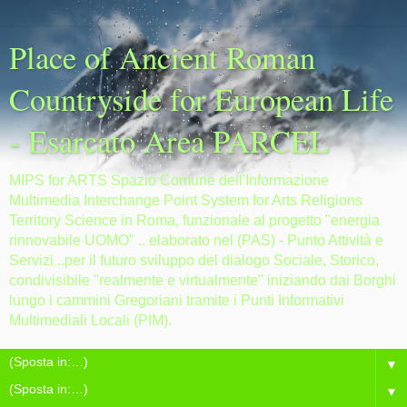
Place of Ancient Roman
Countryside for European Life
- Esarcato Area PARCEL
MIPS for ARTS Spazio Comune dell'Informazione
Multimedia Interchange Point System for Arts Religions
Territory Science in Roma, funzionale al progetto "energia
rinnovabile UOMO" .. elaborato nel (PAS) - Punto Attività e
Servizi ..per il futuro sviluppo del dialogo Sociale, Storico,
condivisibile "realmente e virtualmente" iniziando dai Borghi
lungo i cammini Gregoriani tramite i Punti Informativi
Multimediali Locali (PIM).
▼
▼