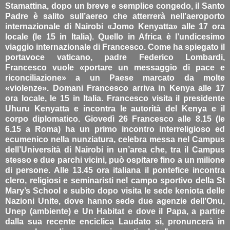
Stamattina, dopo un breve e semplice congedo, il Santo
Padre è salito sull’aereo che atterrerà nell’aeroporto
internazionale di Nairobi «Jomo Kenyatta» alle 17 ora
locale (le 15 in Italia). Quello in Africa è l’undicesimo
viaggio internazionale di Francesco. Come ha spiegato il
portavoce vaticano, padre Federico Lombardi,
Francesco vuole «portare un messaggio di pace e
riconciliazione» a un Paese marcato da molte
«violenze». Domani Francesco arriva in Kenya alle 17
ora locale, le 15 in Italia. Francesco visita il presidente
Uhuru Kenyatta e incontra le autorità del Kenya e il
corpo diplomatico. Giovedì 26 Francesco alle 8.15 (le
6.15 a Roma) ha un primo incontro interreligioso ed
ecumenico nella nunziatura, celebra messa nel Campus
dell’Università di Nairobi in un’area che, tra il Campus
stesso e due parchi vicini, può ospitare fino a un milione
di persone. Alle 13.45 ora italiana il pontefice incontra
clero, religiosi e seminaristi nel campo sportivo della St
Mary’s School e subito dopo visita le sede keniota delle
Nazioni Unite, dove hanno sede due agenzie dell’Onu,
Unep (ambiente) e Un Habitat e dove il Papa, a partire
dalla sua recente enciclica Laudato sì, pronuncerà in