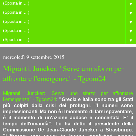
▼
▼
▼
▼
▼
mercoledì 9 settembre 2015
Migranti, Juncker: "Serve uno sforzo per
affrontare l'emergenza" - Tgcom24
Migranti, Juncker: "Serve uno sforzo per affrontare
l'emergenza" - Tgcom24
: "Grecia e Italia sono tra gli Stati
più colpiti dalla crisi dei profughi. "I numeri sono
impressionanti. Ma non è il momento di farsi spaventare,
è il momento di un'azione audace e concertata. E' il
tempo dell'umanità". Lo ha detto il presidente della
Commissione Ue Jean-Claude Juncker a Strasburgo.
"L'Europa non versa in buone condizioni, manca