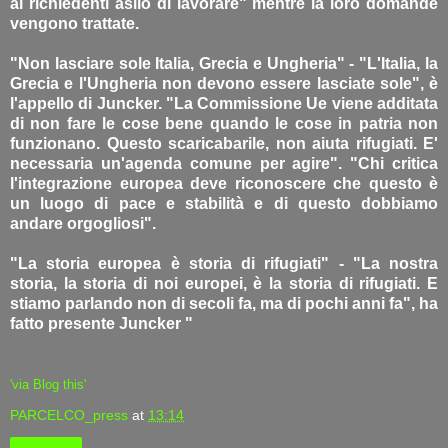
ai richiedenti asilo di lavorare" mentre la loro domande
vengono trattate.
"Non lasciare sole Italia, Grecia e Ungheria" - "L'Italia, la
Grecia e l'Ungheria non devono essere lasciate sole", è
l'appello di Juncker. "La Commissione Ue viene additata
di non fare le cose bene quando le cose in patria non
funzionano. Questo scaricabarile, non aiuta rifugiati. E'
necessaria un'agenda comune per agire". "Chi critica
l'integrazione europea deve riconoscere che questo è
un luogo di pace e stabilità e di questo dobbiamo
andare orgogliosi".
"La storia europea è storia di rifugiati" - "La nostra
storia, la storia di noi europei, è la storia di rifugiati. E
stiamo parlando non di secoli fa, ma di pochi anni fa", ha
fatto presente Juncker "
'via Blog this'
PARCELCO_press
at
13:14
Condividi