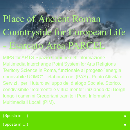
Place of Ancient Roman
Countryside for European Life
- Esarcato Area PARCEL
MIPS for ARTS Spazio Comune dell'Informazione
Multimedia Interchange Point System for Arts Religions
Territory Science in Roma, funzionale al progetto "energia
rinnovabile UOMO" .. elaborato nel (PAS) - Punto Attività e
Servizi ..per il futuro sviluppo del dialogo Sociale, Storico,
condivisibile "realmente e virtualmente" iniziando dai Borghi
lungo i cammini Gregoriani tramite i Punti Informativi
Multimediali Locali (PIM).
▼
▼